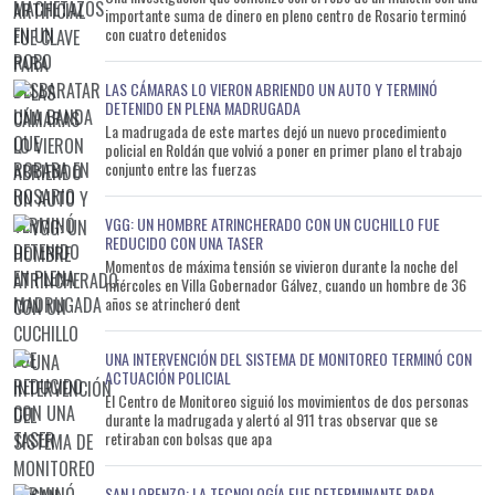
DETENIDOS EN UNA CAUSA POR ESTAFA 9. EL MPA INVESTIGA
públicamente lo ocurrido y reclamó medidas ejemplificadoras
importante suma de dinero en pleno centro de Rosario terminó
UNA ORGANIZACIÓN ACUSADA DE ESTAFAR A UNA EMPRESA DE
para erradicar la violencia en los espectáculos deportivos,
con cuatro detenidos
FUNES 10. DESARTICULARON UNA MANIOBRA FRAUDULENTA Y
mientras la Liga Cañadense suspendió todas sus competencias
AHORA BUSCAN A MÁS IMPLICADOS EN FUNES
tras conocerse el fallecimiento del efectivo. La audiencia de
LAS CÁMARAS LO VIERON ABRIENDO UN AUTO Y TERMINÓ
este viernes marcará el inicio formal del proceso penal contra
DETENIDO EN PLENA MADRUGADA
La madrugada de este martes dejó un nuevo procedimiento
los dos acusados y permitirá conocer la calificación legal que
policial en Roldán que volvió a poner en primer plano el trabajo
impulsará la Fiscalía, además de las evidencias reunidas hasta
conjunto entre las fuerzas
el momento para intentar esclarecer uno de los hechos de
violencia más graves registrados en el fútbol regional
VGG: UN HOMBRE ATRINCHERADO CON UN CUCHILLO FUE
santafesino de los últimos años. ## 10 TITULARES SEO 1.
REDUCIDO CON UNA TASER
Momentos de máxima tensión se vivieron durante la noche del
IMPUTAN ESTE VIERNES A LOS DOS DETENIDOS POR EL CRIMEN
miércoles en Villa Gobernador Gálvez, cuando un hombre de 36
DEL POLICÍA DAMIÁN LÓPEZ EN CARCARAÑÁ 2. AVANZA LA
años se atrincheró dent
CAUSA POR EL ASESINATO DEL POLICÍA DE ROLDÁN: LOS
ACUSADOS SERÁN IMPUTADOS 3. CRIMEN EN LA FINAL DE LA
UNA INTERVENCIÓN DEL SISTEMA DE MONITOREO TERMINÓ CON
LIGA CAÑADENSE: LA JUSTICIA IMPUTA A LOS DOS
ACTUACIÓN POLICIAL
SOSPECHOSOS 4. EL HOMICIDIO DEL POLICÍA DAMIÁN LÓPEZ
El Centro de Monitoreo siguió los movimientos de dos personas
durante la madrugada y alertó al 911 tras observar que se
LLEGA A UNA ETAPA CLAVE CON LA AUDIENCIA IMPUTATIVA 5.
retiraban con bolsas que apa
DOS DETENIDOS ENFRENTARÁN LA PRIMERA AUDIENCIA POR LA
MUERTE DEL POLICÍA EN CARCARAÑÁ 6. LA INVESTIGACIÓN POR
SAN LORENZO: LA TECNOLOGÍA FUE DETERMINANTE PARA