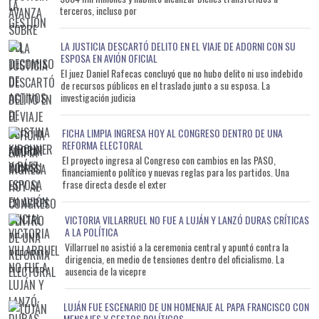
nacional podría permitir recuperar confianza institucional y
terceros, incluso por
destrabar temas que, según su visión, permanecen demorados
por la crisis política. “Es el momento de cambiar de aire y de
LA JUSTICIA DESCARTÓ DELITO EN EL VIAJE DE ADORNI CON SU
poner otro ministro para que recupere la confianza en las
ESPOSA EN AVIÓN OFICIAL
El juez Daniel Rafecas concluyó que no hubo delito ni uso indebido
instituciones y permita avanzar en muchos temas que hoy
de recursos públicos en el traslado junto a su esposa. La
están frenados”, señaló. La discusión promete convertirse en
investigación judicia
uno de los principales focos políticos de la semana y podría
abrir un nuevo frente de conflicto para el Gobierno nacional,
FICHA LIMPIA INGRESA HOY AL CONGRESO DENTRO DE UNA
que enfrenta crecientes cuestionamientos desde sectores que
REFORMA ELECTORAL
hasta hace pocos meses mantenían posiciones más cercanas
El proyecto ingresa al Congreso con cambios en las PASO,
financiamiento político y nuevas reglas para los partidos. Una
al oficialismo.
frase directa desde el exter
VICTORIA VILLARRUEL NO FUE A LUJÁN Y LANZÓ DURAS CRÍTICAS
A LA POLÍTICA
Villarruel no asistió a la ceremonia central y apuntó contra la
dirigencia, en medio de tensiones dentro del oficialismo. La
ausencia de la vicepre
LUJÁN FUE ESCENARIO DE UN HOMENAJE AL PAPA FRANCISCO CON
MENSAJES Y GESTOS POLÍTICOS