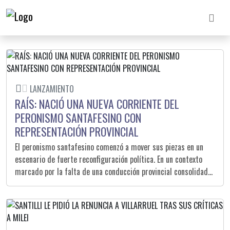
LANZAMIENTO
RAÍS: NACIÓ UNA NUEVA CORRIENTE DEL
PERONISMO SANTAFESINO CON
REPRESENTACIÓN PROVINCIAL
El peronismo santafesino comenzó a mover sus piezas en un
escenario de fuerte reconfiguración política. En un contexto
marcado por la falta de una conducción provincial consolidada
y la necesidad de reorganizar al espacio tras los últimos
procesos electorales, más de 200 dirigentes participaron del
lanzamiento de RAÍS (Red de Acción e Identidad Santafesina),
una nueva construcción impulsada por intendentes, presidentes