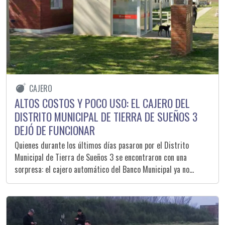
CAJERO
ALTOS COSTOS Y POCO USO: EL CAJERO DEL
DISTRITO MUNICIPAL DE TIERRA DE SUEÑOS 3
DEJÓ DE FUNCIONAR
Quienes durante los últimos días pasaron por el Distrito
Municipal de Tierra de Sueños 3 se encontraron con una
sorpresa: el cajero automático del Banco Municipal ya no
estaba en el lugar donde funcionó durante casi cuatro años. La
ausencia del equipo generó consultas entre vecinos, que
comenzaron a preguntarse qué había ocurrido con el servicio.
El dispositivo estaba instalado en el edificio ubicado sobre el