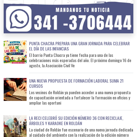
que la eliminación de recipientes y objetos que acumulen agua
sigue siendo la principal herramienta para evitar la
reproducción del mosquito. Cómo conocer el cronograma Los
vecinos podrán consultar el cronograma de ubicación de los
volquetes para identificar el punto más cercano a su domicilio
y aprovechar el operativo durante el período previsto. La
PUNTA CHACRA PREPARA UNA GRAN JORNADA PARA CELEBRAR
EL DÍA DE LAS INFANCIAS
campaña se extenderá durante agosto y septiembre como
El barrio Punta Chacra ya tiene fecha para una de las
parte de las acciones preventivas impulsadas para reducir el
celebraciones más esperadas del año. El próximo domingo 16 de
riesgo sanitario antes del inicio de la temporada estival.
agosto, la Asociación Civil Ve
UNA NUEVA PROPUESTA DE FORMACIÓN LABORAL SUMA 21
CURSOS
Los vecinos de Roldán ya pueden acceder a una nueva propuesta
de capacitación orientada a fortalecer la formación en oficios y
ampliar las oportuni
LA RECI CELEBRÓ SU EDICIÓN NÚMERO 36 CON RECICLAJE,
ÁRBOLES Y KARAOKE EN ROLDÁN
La ciudad de Roldán fue escenario de una nueva jornada dedicada
al cuidado del ambiente con la realización de la edición número