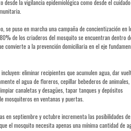
to desde la vigilancia epidemiológica como desde el cuidado
munitaria.
reo, se puso en marcha una campaña de concientización en l
l 80% de los criaderos del mosquito se encuentran dentro d
ue convierte a la prevención domiciliaria en el eje fundamen
incluyen: eliminar recipientes que acumulen agua, dar vuelt
mente el agua de floreros, cepillar bebederos de animales,
 limpiar canaletas y desagües, tapar tanques y depósitos
de mosquiteros en ventanas y puertas.
as en septiembre y octubre incrementa las posibilidades de
 que el mosquito necesita apenas una mínima cantidad de a