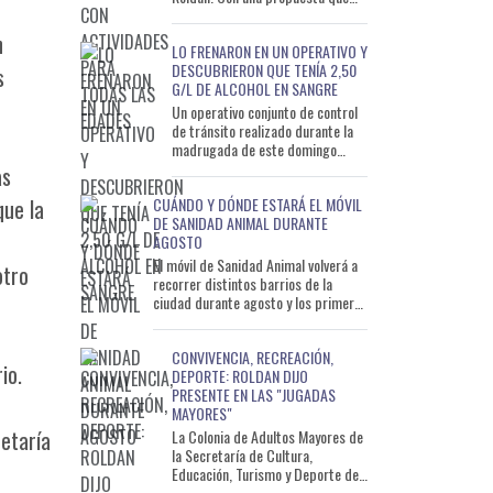
busca descentralizar las
actividades y acercarlas a
n
LO FRENARON EN UN OPERATIVO Y
DESCUBRIERON QUE TENÍA 2,50
s
G/L DE ALCOHOL EN SANGRE
Un operativo conjunto de control
de tránsito realizado durante la
madrugada de este domingo
permitió detectar a un conductor
as
que circulaba con un ni
CUÁNDO Y DÓNDE ESTARÁ EL MÓVIL
que la
DE SANIDAD ANIMAL DURANTE
AGOSTO
El móvil de Sanidad Animal volverá a
otro
recorrer distintos barrios de la
ciudad durante agosto y los primeros
días de septiembre con el objetivo de
ac
CONVIVENCIA, RECREACIÓN,
io.
DEPORTE: ROLDAN DIJO
PRESENTE EN LAS "JUGADAS
MAYORES"
etaría
La Colonia de Adultos Mayores de
la Secretaría de Cultura,
Educación, Turismo y Deporte de
la Municipalidad de Roldán