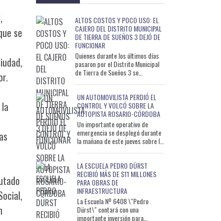
,
ALTOS COSTOS Y POCO USO: EL
CAJERO DEL DISTRITO MUNICIPAL
que se
DE TIERRA DE SUEÑOS 3 DEJÓ DE
FUNCIONAR
Quienes durante los últimos días
ciudad,
pasaron por el Distrito Municipal
de Tierra de Sueños 3 se
or.
encontraron con una sorpresa: el
cajero automático del
UN AUTOMOVILISTA PERDIÓ EL
 la
CONTROL Y VOLCÓ SOBRE LA
AUTOPISTA ROSARIO-CÓRDOBA
Un importante operativo de
emergencia se desplegó durante
eas
la mañana de este jueves sobre la
Autopista Rosario-Córdoba, luego
de que un automóvil d
LA ESCUELA PEDRO DÜRST
RECIBIÓ MÁS DE $11 MILLONES
cutado
PARA OBRAS DE
INFRAESTRUCTURA
ocial,
La Escuela Nº 6408 \"Pedro
n
Dürst\" contará con una
importante inversión para