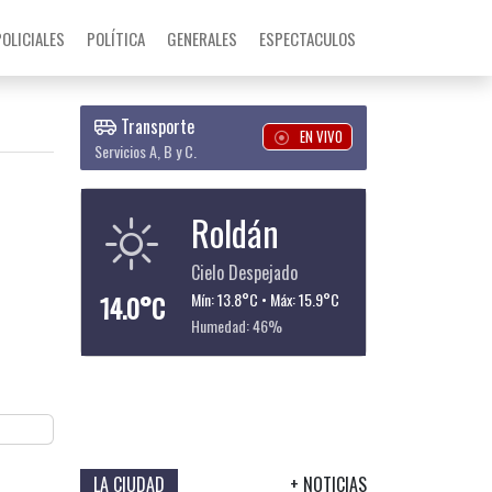
POLICIALES
POLÍTICA
GENERALES
ESPECTACULOS
Transporte
EN VIVO
Servicios A, B y C.
Roldán
Cielo Despejado
14.0°C
Mín: 13.8°C • Máx: 15.9°C
Humedad: 46%
LA CIUDAD
+ NOTICIAS