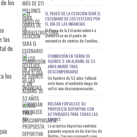
 de los
ejecutar obras de infraestructura
que permitirán mejorar distintos
EL PASEO DE LA ESTACIÓN SERÁ EL
s
ESCENARIO DE LOS FESTEJOS POR
EL DÍA DE LAS INFANCIAS
os
El Paseo de la Estación volverá a
convertirse en el punto de
e las
encuentro de cientos de familias
con motivo del Día de las Infancias.
tal de
La celebración
CONMOCIÓN EN TIERRA DE
SUEÑOS 3: UN ALBAÑIL DE 53
AÑOS MURIÓ TRAS
DESCOMPENSARSE
a los
Un hombre de 53 años falleció
este lunes al mediodía luego de
sufrir una descompensación
mientras trabajaba en una
vivienda del barrio Tierra de S
ROLDÁN FORTALECE SU
PROPUESTA DEPORTIVA CON
ACTIVIDADES PARA TODAS LAS
EDADES
La práctica deportiva continúa
gua
ganando espacio en los barrios de
Roldán. Con una propuesta que