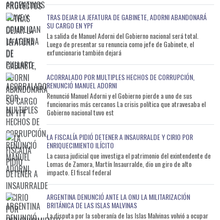
TRAS DEJAR LA JEFATURA DE GABINETE, ADORNI ABANDONARÁ
SU CARGO EN YPF
La salida de Manuel Adorni del Gobierno nacional será total.
Luego de presentar su renuncia como jefe de Gabinete, el
exfuncionario también dejará
ACORRALADO POR MULTIPLES HECHOS DE CORRUPCIÓN,
RENUNCIÓ MANUEL ADORNI
Renunció Manuel Adorni y el Gobierno pierde a uno de sus
funcionarios más cercanos La crisis política que atravesaba el
Gobierno nacional tuvo est
LA FISCALÍA PIDIÓ DETENER A INSAURRALDE Y CIRIO POR
ENRIQUECIMIENTO ILÍCITO
La causa judicial que investiga el patrimonio del exintendente de
Lomas de Zamora, Martín Insaurralde, dio un giro de alto
impacto. El fiscal federal
ARGENTINA DENUNCIÓ ANTE LA ONU LA MILITARIZACIÓN
BRITÁNICA DE LAS ISLAS MALVINAS
La disputa por la soberanía de las Islas Malvinas volvió a ocupar