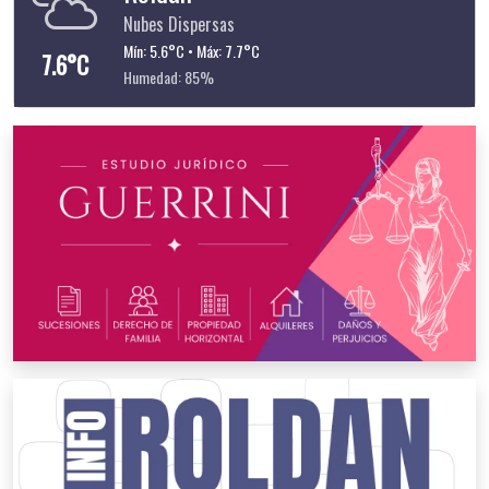
Nubes Dispersas
Mín: 5.6°C • Máx: 7.7°C
7.6°C
Humedad: 85%