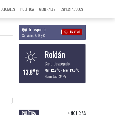
POLICIALES
POLÍTICA
GENERALES
ESPECTACULOS
Transporte
EN VIVO
Servicios A, B y C.
Roldán
Cielo Despejado
13.8°C
Mín: 12.2°C • Máx: 13.8°C
Humedad: 34%
POLÍTICA
+ NOTICIAS