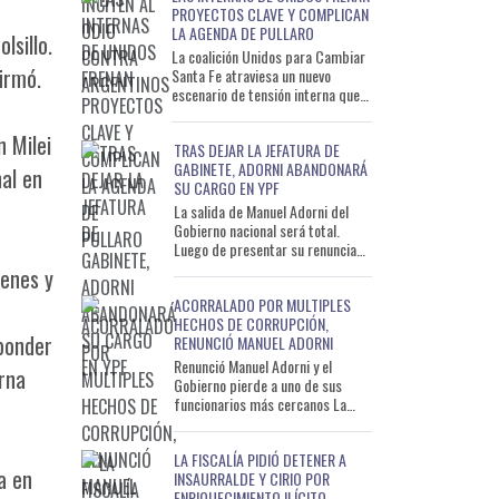
PROYECTOS CLAVE Y COMPLICAN
LA AGENDA DE PULLARO
lsillo.
La coalición Unidos para Cambiar
irmó.
Santa Fe atraviesa un nuevo
escenario de tensión interna que
ya comienza a impactar
directamente en el funcionamien
 Milei
TRAS DEJAR LA JEFATURA DE
GABINETE, ADORNI ABANDONARÁ
al en
SU CARGO EN YPF
La salida de Manuel Adorni del
Gobierno nacional será total.
Luego de presentar su renuncia
como jefe de Gabinete, el
ienes y
exfuncionario también dejará
ACORRALADO POR MULTIPLES
HECHOS DE CORRUPCIÓN,
ponder
RENUNCIÓ MANUEL ADORNI
Renunció Manuel Adorni y el
erna
Gobierno pierde a uno de sus
funcionarios más cercanos La
crisis política que atravesaba el
Gobierno nacional tuvo est
LA FISCALÍA PIDIÓ DETENER A
a en
INSAURRALDE Y CIRIO POR
ENRIQUECIMIENTO ILÍCITO