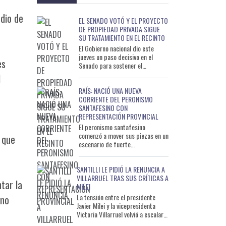
dio de
EL SENADO VOTÓ Y EL PROYECTO
DE PROPIEDAD PRIVADA SIGUE
SU TRATAMIENTO EN EL RECINTO
El Gobierno nacional dio este
jueves un paso decisivo en el
es
Senado para sostener el
tratamiento del proyecto de
l
Inviolabilidad de la Propiedad
RAÍS: NACIÓ UNA NUEVA
Privada
CORRIENTE DEL PERONISMO
SANTAFESINO CON
REPRESENTACIÓN PROVINCIAL
El peronismo santafesino
comenzó a mover sus piezas en un
 que
escenario de fuerte
reconfiguración política. En un
contexto marcado por la falta de
SANTILLI LE PIDIÓ LA RENUNCIA A
una
VILLARRUEL TRAS SUS CRÍTICAS A
tar la
MILEI
La tensión entre el presidente
 no
Javier Milei y la vicepresidenta
Victoria Villarruel volvió a escalar y
sumó un nuevo protagonista. El