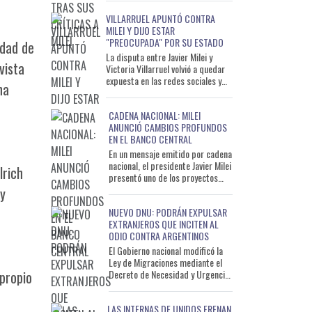
jefe de Gabin
VILLARRUEL APUNTÓ CONTRA
MILEI Y DIJO ESTAR
"PREOCUPADA" POR SU ESTADO
idad de
La disputa entre Javier Milei y
vista
Victoria Villarruel volvió a quedar
expuesta en las redes sociales y
na
sumó un nuevo episodio de alta
tensión políti
CADENA NACIONAL: MILEI
ANUNCIÓ CAMBIOS PROFUNDOS
EN EL BANCO CENTRAL
En un mensaje emitido por cadena
nacional, el presidente Javier Milei
lrich
presentó uno de los proyectos
económicos más importantes
 y
desde el inicio de s
NUEVO DNU: PODRÁN EXPULSAR
EXTRANJEROS QUE INCITEN AL
ODIO CONTRA ARGENTINOS
El Gobierno nacional modificó la
Ley de Migraciones mediante el
Decreto de Necesidad y Urgencia
 propio
(DNU) 88/2026 e incorporó
nuevas causales que permit
LAS INTERNAS DE UNIDOS FRENAN