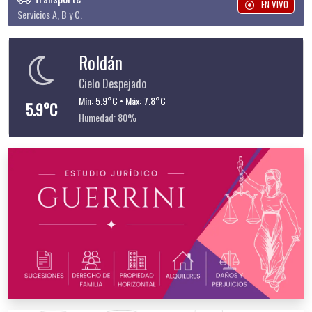
EN VIVO
Servicios A, B y C.
Roldán
Cielo Despejado
Mín: 5.9°C • Máx: 7.8°C
5.9°C
Humedad: 80%