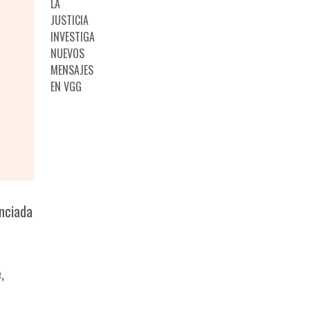
policías dete
unciada
,