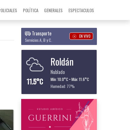
POLICIALES
POLÍTICA
GENERALES
ESPECTACULOS
Transporte
EN VIVO
Servicios A, B y C.
Roldán
Nublado
11.5°C
Mín: 10.0°C • Máx: 11.6°C
Humedad: 77%