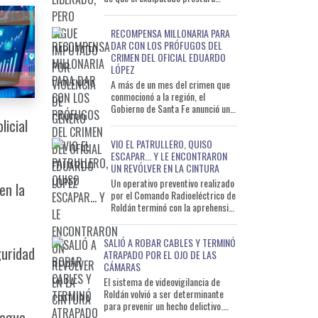
declaración indagatoria ante la
Unidad de Flagr
RECOMPENSA MILLONARIA PARA
DAR CON LOS PRÓFUGOS DEL
CRIMEN DEL OFICIAL EDUARDO
LÓPEZ
A más de un mes del crimen que
conmocionó a la región, el
Gobierno de Santa Fe anunció una
recompensa de 10 millones de
licial
pesos para quienes aporten
VIO EL PATRULLERO, QUISO
ESCAPAR... Y LE ENCONTRARON
UN REVÓLVER EN LA CINTURA
Un operativo preventivo realizado
en la
por el Comando Radioeléctrico de
Roldán terminó con la aprehensión
de un hombre de 33 años que
llevaba un arma
SALIÓ A ROBAR CABLES Y TERMINÓ
guridad
ATRAPADO POR EL OJO DE LAS
CÁMARAS
El sistema de videovigilancia de
Roldán volvió a ser determinante
para prevenir un hecho delictivo.
iegue
Durante las primeras horas de la