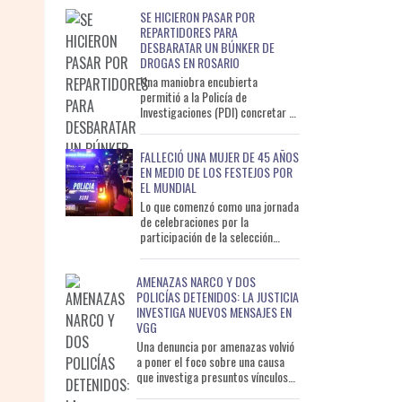
Fe y los centros de mo
SE HICIERON PASAR POR
REPARTIDORES PARA
DESBARATAR UN BÚNKER DE
DROGAS EN ROSARIO
Una maniobra encubierta
permitió a la Policía de
Investigaciones (PDI) concretar un
nuevo operativo contra el
microtráfico en Rosario. Efectivos
FALLECIÓ UNA MUJER DE 45 AÑOS
de
EN MEDIO DE LOS FESTEJOS POR
EL MUNDIAL
Lo que comenzó como una jornada
de celebraciones por la
participación de la selección
argentina en la final del Mundial
2026 terminó en tragedia e
AMENAZAS NARCO Y DOS
POLICÍAS DETENIDOS: LA JUSTICIA
INVESTIGA NUEVOS MENSAJES EN
VGG
Una denuncia por amenazas volvió
a poner el foco sobre una causa
que investiga presuntos vínculos
entre una organización narco y dos