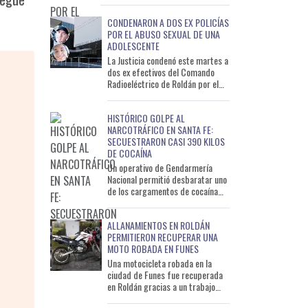
noche del lunes
CONDENARON A DOS EX POLICÍAS
POR EL ABUSO SEXUAL DE UNA
ADOLESCENTE
La Justicia condenó este martes a
dos ex efectivos del Comando
Radioeléctrico de Roldán por el
abuso sexual de una adolescente
de 15 años ocurrido
HISTÓRICO GOLPE AL
NARCOTRÁFICO EN SANTA FE:
SECUESTRARON CASI 390 KILOS
DE COCAÍNA
Un operativo de Gendarmería
Nacional permitió desbaratar uno
de los cargamentos de cocaína
más importantes detectados en
lo que va del año en San
ALLANAMIENTOS EN ROLDÁN
PERMITIERON RECUPERAR UNA
MOTO ROBADA EN FUNES
Una motocicleta robada en la
ciudad de Funes fue recuperada
en Roldán gracias a un trabajo
conjunto entre la Policía de Santa