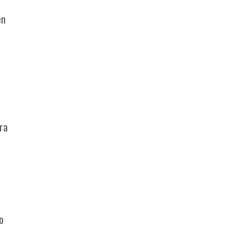
en
ra
o