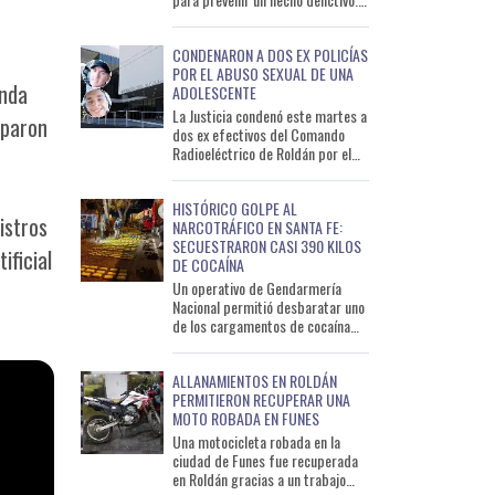
Durante las primeras horas de la
noche del lunes
CONDENARON A DOS EX POLICÍAS
POR EL ABUSO SEXUAL DE UNA
onda
ADOLESCENTE
La Justicia condenó este martes a
aparon
dos ex efectivos del Comando
Radioeléctrico de Roldán por el
abuso sexual de una adolescente
de 15 años ocurrido
HISTÓRICO GOLPE AL
istros
NARCOTRÁFICO EN SANTA FE:
SECUESTRARON CASI 390 KILOS
ificial
DE COCAÍNA
Un operativo de Gendarmería
Nacional permitió desbaratar uno
de los cargamentos de cocaína
más importantes detectados en
lo que va del año en San
ALLANAMIENTOS EN ROLDÁN
PERMITIERON RECUPERAR UNA
MOTO ROBADA EN FUNES
Una motocicleta robada en la
ciudad de Funes fue recuperada
en Roldán gracias a un trabajo