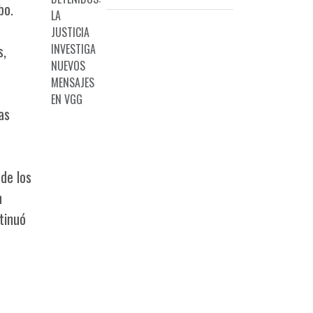
entre una organización narco y dos
bo.
policías dete
s,
as
de los
n
tinuó