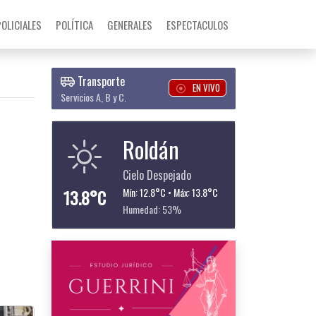
POLICIALES
POLÍTICA
GENERALES
ESPECTACULOS
Transporte
EN VIVO
Servicios A, B y C.
Roldán
Cielo Despejado
13.8°C
Mín: 12.8°C • Máx: 13.8°C
Humedad: 53%