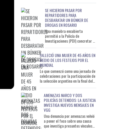
conjunto entre la Policía de Santa
Fe y los centros de mo
SE HICIERON PASAR POR
REPARTIDORES PARA
DESBARATAR UN BÚNKER DE
DROGAS EN ROSARIO
Una maniobra encubierta
permitió a la Policía de
Investigaciones (PDI) concretar un
nuevo operativo contra el
microtráfico en Rosario. Efectivos
FALLECIÓ UNA MUJER DE 45 AÑOS EN
de
MEDIO DE LOS FESTEJOS POR EL
MUNDIAL
Lo que comenzó como una jornada de
celebraciones por la participación de
la selección argentina en la final del
Mundial 2026 terminó en tragedia e
AMENAZAS NARCO Y DOS
POLICÍAS DETENIDOS: LA JUSTICIA
INVESTIGA NUEVOS MENSAJES EN
VGG
Una denuncia por amenazas volvió
a poner el foco sobre una causa
que investiga presuntos vínculos