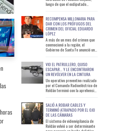
luego de que el exdiputado
prestara declaración indagatoria
ante la Unidad de Flagr
RECOMPENSA MILLONARIA PARA
DAR CON LOS PRÓFUGOS DEL
CRIMEN DEL OFICIAL EDUARDO
LÓPEZ
A más de un mes del crimen que
conmocionó a la región, el
Gobierno de Santa Fe anunció una
recompensa de 10 millones de
pesos para quienes aporten
VIO EL PATRULLERO, QUISO
en
ESCAPAR... Y LE ENCONTRARON
UN REVÓLVER EN LA CINTURA
Un operativo preventivo realizado
las
por el Comando Radioeléctrico de
Roldán terminó con la aprehensión
de un hombre de 33 años que
llevaba un arma
SALIÓ A ROBAR CABLES Y
TERMINÓ ATRAPADO POR EL OJO
 horas
DE LAS CÁMARAS
or
El sistema de videovigilancia de
Roldán volvió a ser determinante
para prevenir un hecho delictivo.