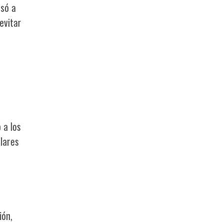
esó a
evitar
 a los
lares
ión,