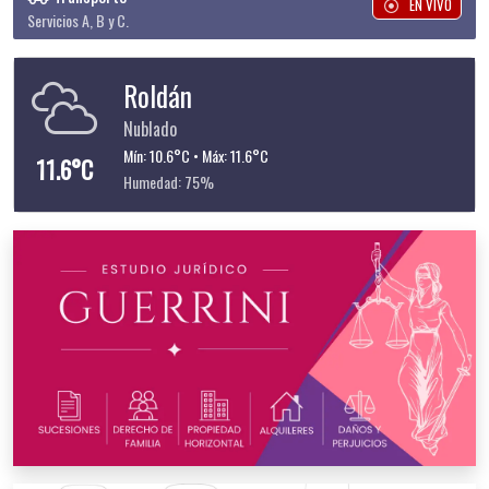
EN VIVO
Servicios A, B y C.
Roldán
Nublado
Mín: 10.6°C • Máx: 11.6°C
11.6°C
Humedad: 75%