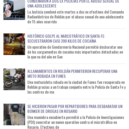
CONDENARON A DOS EX POLICÍAS POR EL ABUSO SEXUAL DE
UNA ADOLESCENTE
La Justicia condenó este martes a dos ex efectivos del Comando
Radioeléctrico de Roldán por el abuso sexual de una adolescente
de 15 años ocurrido
HISTÓRICO GOLPE AL NARCOTRÁFICO EN SANTA FE:
SECUESTRARON CASI 390 KILOS DE COCAÍNA
Un operativo de Gendarmería Nacional permitió desbaratar uno
de los cargamentos de cocaína más importantes detectados en
lo que va del año en San
ALLANAMIENTOS EN ROLDÁN PERMITIERON RECUPERAR UNA
MOTO ROBADA EN FUNES
Una motocicleta robada en la ciudad de Funes fue recuperada en
Roldán gracias a un trabajo conjunto entre la Policía de Santa Fe y
los centros de mo
SE HICIERON PASAR POR REPARTIDORES PARA DESBARATAR UN
BÚNKER DE DROGAS EN ROSARIO
Una maniobra encubierta permitió a la Policía de Investigaciones
(PDI) concretar un nuevo operativo contra el microtráfico en
Rosario. Efectivos de