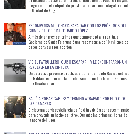
La Justicia dispuso este martes la liberación de Facundo Moyano,
luego de que el exdiputado prestara declaración indagatoria ante
la Unidad de Flagr
RECOMPENSA MILLONARIA PARA DAR CON LOS PRÓFUGOS DEL
CRIMEN DEL OFICIAL EDUARDO LÓPEZ
A más de un mes del crimen que conmocionó a la región, el
Gobierno de Santa Fe anunció una recompensa de 10 millones de
pesos para quienes aporten
VIO EL PATRULLERO, QUISO ESCAPAR... Y LE ENCONTRARON UN
REVÓLVER EN LA CINTURA
Un operativo preventivo realizado por el Comando Radioeléctrico
de Roldán terminó con la aprehensión de un hombre de 33 años
que llevaba un arma
SALIÓ A ROBAR CABLES Y TERMINÓ ATRAPADO POR EL OJO DE
LAS CÁMARAS
El sistema de videovigilancia de Roldán volvió a ser determinante
para prevenir un hecho delictivo. Durante las primeras horas de
la noche del lunes