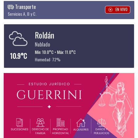
Transporte
EN VIVO
Servicios A, B y C.
Roldán
Nublado
Mín: 10.0°C • Máx: 11.0°C
10.9°C
Humedad: 72%