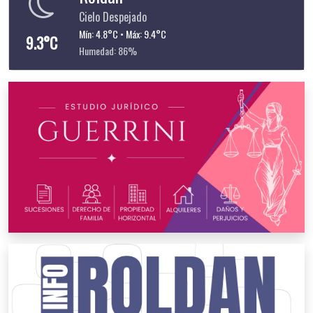
Cielo Despejado
Mín: 4.8°C • Máx: 9.4°C
9.3°C
Humedad: 86%