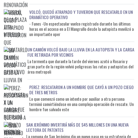
VOLCÓ, QUEDÓ ATRAPADO Y TUVIERON QUE RESCATARLO EN UN
DRAMÁTICO OPERATIVO
- Funes -Un espectacular vuelco registrado durante las últimas
horas en el acceso en a El Mangrullo desde la autopista movilizó a
un importante oper
UN CAMIÓN VOLCÓ BAJO LA LLUVIA EN LA AUTOPISTA Y LA CARGA
FUE RETIRADA POR VECINOS
La tormenta que durante la tarde del viernes azotó a Rosario y
gran parte de la región volvió peligrosas las rutas y autopistas del
área metropoli
PEREZ: RESCATARON A UN HOMBRE QUE CAYÓ A UN POZO CIEGO
DE TRES METROS
Lo que comenzó como un intento por auxiliar a otra persona
terminó convirtiéndose en una compleja operación de rescate. Un
hombre fue salvado este
SAN JERÓNIMO INVERTIRÁ MÁS DE $45 MILLONES EN UNA NUEVA
LECTORA DE PATENTES
La comuna de San Jerónimo dio un nuevo paso en su estrategia de