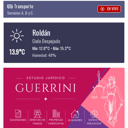
Transporte
EN VIVO
Servicios A, B y C.
Roldán
Cielo Despejado
Mín: 12.8°C • Máx: 15.3°C
13.9°C
Humedad: 48%