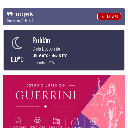
Transporte
EN VIVO
Servicios A, B y C.
Roldán
Cielo Despejado
Mín: 6.0°C • Máx: 6.1°C
6.0°C
Humedad: 91%