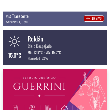
Transporte
EN VIVO
Servicios A, B y C.
Roldán
Cielo Despejado
Mín: 13.9°C • Máx: 15.0°C
15.0°C
Humedad: 32%