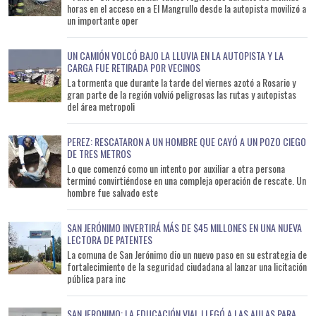
horas en el acceso en a El Mangrullo desde la autopista movilizó a
un importante oper
UN CAMIÓN VOLCÓ BAJO LA LLUVIA EN LA AUTOPISTA Y LA
CARGA FUE RETIRADA POR VECINOS
La tormenta que durante la tarde del viernes azotó a Rosario y
gran parte de la región volvió peligrosas las rutas y autopistas
del área metropoli
PEREZ: RESCATARON A UN HOMBRE QUE CAYÓ A UN POZO CIEGO
DE TRES METROS
Lo que comenzó como un intento por auxiliar a otra persona
terminó convirtiéndose en una compleja operación de rescate. Un
hombre fue salvado este
SAN JERÓNIMO INVERTIRÁ MÁS DE $45 MILLONES EN UNA NUEVA
LECTORA DE PATENTES
La comuna de San Jerónimo dio un nuevo paso en su estrategia de
fortalecimiento de la seguridad ciudadana al lanzar una licitación
pública para inc
SAN JERONIMO: LA EDUCACIÓN VIAL LLEGÓ A LAS AULAS PARA