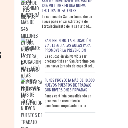
SAN JERÓNIMO INVERTIRÁ MÁS DE
$45 MILLONES EN UNA NUEVA
LECTORA DE PATENTES
La comuna de San Jerónimo dio un
nuevo paso en su estrategia de
fortalecimiento de la seguridad
ciudadana al lanzar una licitación
pública para inc
SAN JERONIMO: LA EDUCACIÓN
VIAL LLEGÓ A LAS AULAS PARA
PROMOVER LA PREVENCIÓN
S
La educación vial volvió a ser
protagonista en San Jerónimo con
una nueva jornada de capacitación
destinada a estudiantes de nivel
secundario. La
FUNES PROYECTA MÁS DE 10.000
NUEVOS PUESTOS DE TRABAJO
CON INVERSIONES PRIVADAS
Funes continúa consolidando un
proceso de crecimiento
económico impulsado por la
llegada de nuevas inversiones
privadas, la expansión del sector
co