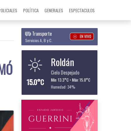
POLICIALES
POLÍTICA
GENERALES
ESPECTACULOS
Transporte
EN VIVO
Servicios A, B y C.
Roldán
IMÓ
Cielo Despejado
15.0°C
Mín: 13.3°C • Máx: 15.0°C
Humedad: 34%