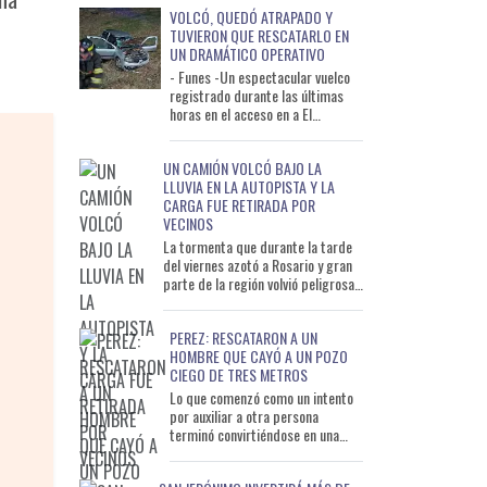
VOLCÓ, QUEDÓ ATRAPADO Y
TUVIERON QUE RESCATARLO EN
UN DRAMÁTICO OPERATIVO
- Funes -Un espectacular vuelco
registrado durante las últimas
horas en el acceso en a El
Mangrullo desde la autopista
movilizó a un importante oper
UN CAMIÓN VOLCÓ BAJO LA
LLUVIA EN LA AUTOPISTA Y LA
CARGA FUE RETIRADA POR
VECINOS
La tormenta que durante la tarde
del viernes azotó a Rosario y gran
parte de la región volvió peligrosas
las rutas y autopistas del área
metropoli
PEREZ: RESCATARON A UN
HOMBRE QUE CAYÓ A UN POZO
CIEGO DE TRES METROS
Lo que comenzó como un intento
por auxiliar a otra persona
terminó convirtiéndose en una
compleja operación de rescate.
Un hombre fue salvado este