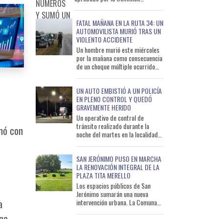
Comunal, en el marco de una
política de acceso públ
FATAL MAÑANA EN LA RUTA 34: UN
AUTOMOVILISTA MURIÓ TRAS UN
VIOLENTO ACCIDENTE
Un hombre murió este miércoles
por la mañana como consecuencia
de un choque múltiple ocurrido
sobre la ruta nacional 34, a la
altura de la localid
UN AUTO EMBISTIÓ A UN POLICÍA
EN PLENO CONTROL Y QUEDÓ
GRAVEMENTE HERIDO
Un operativo de control de
tránsito realizado durante la
inó con
noche del martes en la localidad
de Zavalla terminó con un policía
herido luego de ser atr
SAN JERÓNIMO PUSO EN MARCHA
LA RENOVACIÓN INTEGRAL DE LA
PLAZA TITA MERELLO
Los espacios públicos de San
Jerónimo sumarán una nueva
a
intervención urbana. La Comuna
comenzó las obras de renovación
una
integral de la Plaza Tita