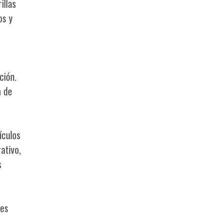
illas
os y
ción.
a de
ículos
ativo,
s
ves