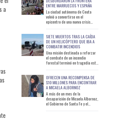
e el
DESBORDARON LA FRONTERA
ENTRE MARRUECOS Y ESPAÑA
s a
La ciudad autónoma de Ceuta
volvió a convertirse en el
epicentro de una nueva crisis
migratoria luego de que miles de
personas provenientes de Marru
SIETE MUERTOS TRAS LA CAÍDA
DE UN HELICÓPTERO QUE IBA A
COMBATIR INCENDIOS
Una misión destinada a reforzar
el combate de un incendio
forestal terminó en tragedia este
miércoles por la mañana. Un
vas
helicóptero Bell 412 cont
OFRECEN UNA RECOMPENSA DE
as
$10 MILLONES PARA ENCONTRAR
A MICAELA ALBORNOZ
A más de un mes de la
desaparición de Micaela Albornoz,
el Gobierno de Santa Fe y el
Ministerio Público de la Acusación
actualizaron el estado de
nte