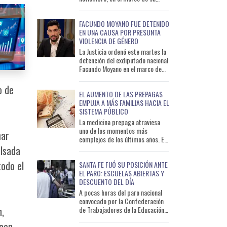
primera gira pastoral por
América del Sur desde el inicio de
FACUNDO MOYANO FUE DETENIDO
EN UNA CAUSA POR PRESUNTA
VIOLENCIA DE GÉNERO
La Justicia ordenó este martes la
detención del exdiputado nacional
Facundo Moyano en el marco de
una causa que investiga
presuntos delitos de lesio
o de
EL AUMENTO DE LAS PREPAGAS
EMPUJA A MÁS FAMILIAS HACIA EL
SISTEMA PÚBLICO
La medicina prepaga atraviesa
uno de los momentos más
mar
complejos de los últimos años. El
aumento sostenido de las cuotas,
ulsada
sumado al deterioro del po
todo el
SANTA FE FIJÓ SU POSICIÓN ANTE
EL PARO: ESCUELAS ABIERTAS Y
DESCUENTO DEL DÍA
A pocas horas del paro nacional
convocado por la Confederación
n,
de Trabajadores de la Educación
de la República Argentina
ecen
(CTERA), el Gobierno de Sa