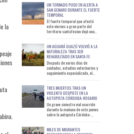
UN TORNADO PUSO EN ALERTA A
SAN GENARO DURANTE EL FUERTE
TEMPORAL
El fuerte temporal que afectó
e la
este viernes a gran parte del
territorio santafesino dejó una
escena poco habitual y que
rápidamente se viralizó en
UN AGUARÁ GUAZÚ VOLVIÓ A LA
NATURALEZA TRAS SER
 peaje
REHABILITADO EN SANTA FE
ciones
Después de varios días de
cuidados, estudios veterinarios y
seguimiento especializado, el
aguará guazú que había sido
encontrado en una propiedad
TRES MUERTOS TRAS UN
ruta
VIOLENTO DESPISTE EN LA
AUTOPISTA CÓRDOBA-ROSARIO
Un grave siniestro vial ocurrido
durante la mañana de este jueves
sobre la autopista Córdoba-
abina.
Rosario dejó un saldo de tres
personas fallecidas y un
MILES DE MIGRANTES