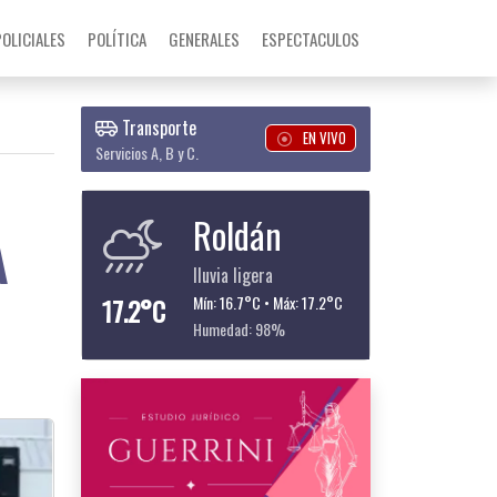
POLICIALES
POLÍTICA
GENERALES
ESPECTACULOS
Transporte
EN VIVO
Servicios A, B y C.
Roldán
A
lluvia ligera
17.2°C
Mín: 16.7°C • Máx: 17.2°C
Humedad: 98%