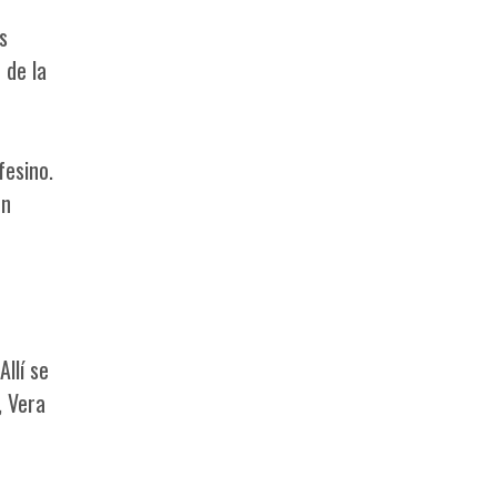
s
 de la
fesino.
en
llí se
, Vera