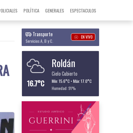
POLICIALES
POLÍTICA
GENERALES
ESPECTACULOS
Transporte
EN VIVO
Servicios A, B y C.
Roldán
RA
Cielo Cubierto
16.7°C
Mín: 15.6°C • Máx: 17.0°C
Humedad: 91%