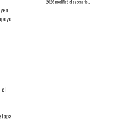
2026 modificó el escenario
previsto para el regreso del
uyen
plantel al país y dejó en sus
apoyo
 el
 etapa