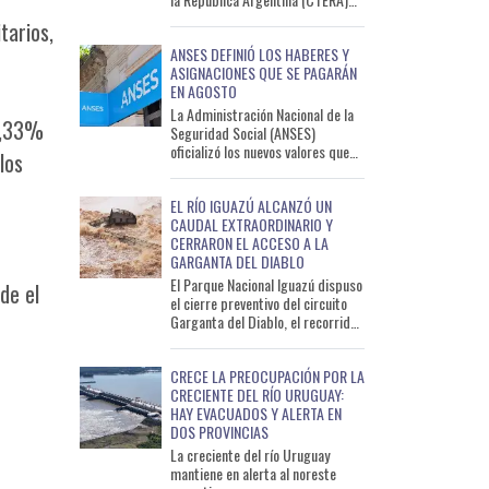
confirmó un paro nacional docente
tarios,
de 24 horas que volverá a en
ANSES DEFINIÓ LOS HABERES Y
ASIGNACIONES QUE SE PAGARÁN
EN AGOSTO
La Administración Nacional de la
21,33%
Seguridad Social (ANSES)
oficializó los nuevos valores que
los
percibirán jubilados, pensionados
y beneficiarios de as
EL RÍO IGUAZÚ ALCANZÓ UN
CAUDAL EXTRAORDINARIO Y
CERRARON EL ACCESO A LA
GARGANTA DEL DIABLO
El Parque Nacional Iguazú dispuso
de el
el cierre preventivo del circuito
Garganta del Diablo, el recorrido
más visitado por los turistas que
llegan a las
CRECE LA PREOCUPACIÓN POR LA
CRECIENTE DEL RÍO URUGUAY:
HAY EVACUADOS Y ALERTA EN
DOS PROVINCIAS
La creciente del río Uruguay
mantiene en alerta al noreste