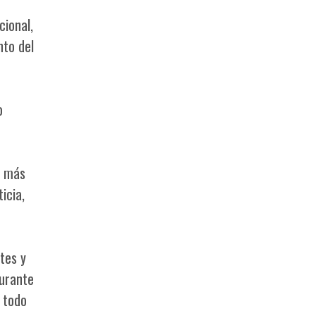
cional,
nto del
o
y más
icia,
tes y
durante
 todo