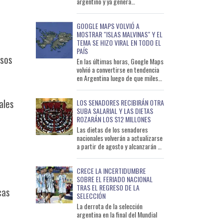
argentino y ya genera
consecuencias en Misiones y
Corrientes. La apertura de las
GOOGLE MAPS VOLVIÓ A
compuerta
MOSTRAR "ISLAS MALVINAS" Y EL
TEMA SE HIZO VIRAL EN TODO EL
PAÍS
rsos
En las últimas horas, Google Maps
volvió a convertirse en tendencia
en Argentina luego de que miles
de usuarios compartieran
capturas de pantalla do
ales
LOS SENADORES RECIBIRÁN OTRA
SUBA SALARIAL Y LAS DIETAS
ROZARÁN LOS $12 MILLONES
Las dietas de los senadores
nacionales volverán a actualizarse
a partir de agosto y alcanzarán un
salario bruto de $11.877.000
mensuales. El increme
CRECE LA INCERTIDUMBRE
SOBRE EL FERIADO NACIONAL
TRAS EL REGRESO DE LA
cas
SELECCIÓN
La derrota de la selección
argentina en la final del Mundial