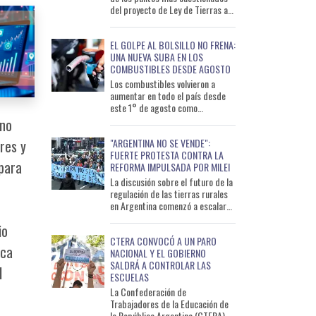
del proyecto de Ley de Tierras a
pocos días de su tratamiento en
el Senado. La dec
EL GOLPE AL BOLSILLO NO FRENA:
UNA NUEVA SUBA EN LOS
COMBUSTIBLES DESDE AGOSTO
Los combustibles volvieron a
aumentar en todo el país desde
este 1° de agosto como
consecuencia de una nueva
rno
actualización de los impuestos
"ARGENTINA NO SE VENDE":
res y
naciona
FUERTE PROTESTA CONTRA LA
para
REFORMA IMPULSADA POR MILEI
La discusión sobre el futuro de la
regulación de las tierras rurales
en Argentina comenzó a escalar
antes de llegar al recinto del
io
Senado. Este lun
CTERA CONVOCÓ A UN PARO
sca
NACIONAL Y EL GOBIERNO
SALDRÁ A CONTROLAR LAS
l
ESCUELAS
La Confederación de
Trabajadores de la Educación de
la República Argentina (CTERA)