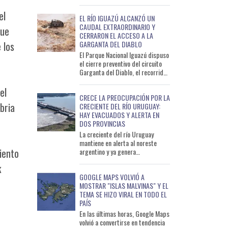
percibirán jubilados, pensionados
y beneficiarios de as
el
EL RÍO IGUAZÚ ALCANZÓ UN
CAUDAL EXTRAORDINARIO Y
que
CERRARON EL ACCESO A LA
GARGANTA DEL DIABLO
 los
El Parque Nacional Iguazú dispuso
el cierre preventivo del circuito
Garganta del Diablo, el recorrido
más visitado por los turistas que
llegan a las
el
CRECE LA PREOCUPACIÓN POR LA
bria
CRECIENTE DEL RÍO URUGUAY:
HAY EVACUADOS Y ALERTA EN
DOS PROVINCIAS
La creciente del río Uruguay
mantiene en alerta al noreste
iento
argentino y ya genera
consecuencias en Misiones y
k
Corrientes. La apertura de las
GOOGLE MAPS VOLVIÓ A
compuerta
MOSTRAR "ISLAS MALVINAS" Y EL
TEMA SE HIZO VIRAL EN TODO EL
PAÍS
En las últimas horas, Google Maps
volvió a convertirse en tendencia