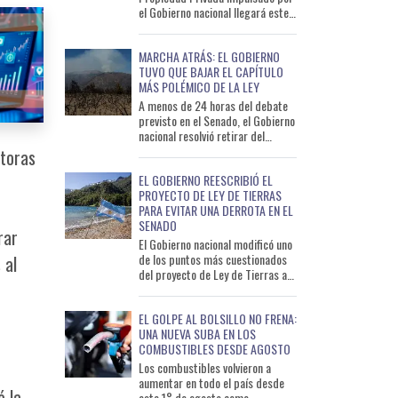
el Gobierno nacional llegará este
jueves al Senado con cambios de
último momento
MARCHA ATRÁS: EL GOBIERNO
TUVO QUE BAJAR EL CAPÍTULO
MÁS POLÉMICO DE LA LEY
A menos de 24 horas del debate
previsto en el Senado, el Gobierno
nacional resolvió retirar del
proyecto de Ley de Inviolabilidad
ltoras
de la Propiedad Pri
EL GOBIERNO REESCRIBIÓ EL
PROYECTO DE LEY DE TIERRAS
PARA EVITAR UNA DERROTA EN EL
SENADO
rar
El Gobierno nacional modificó uno
de los puntos más cuestionados
 al
del proyecto de Ley de Tierras a
pocos días de su tratamiento en
el Senado. La dec
EL GOLPE AL BOLSILLO NO FRENA:
UNA NUEVA SUBA EN LOS
COMBUSTIBLES DESDE AGOSTO
Los combustibles volvieron a
aumentar en todo el país desde
ó la
este 1° de agosto como