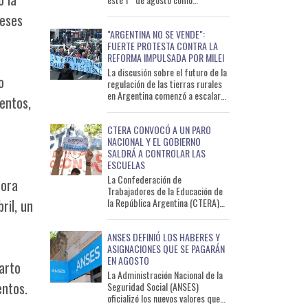
consecuencia de una nueva
meses
actualización de los impuestos
"ARGENTINA NO SE VENDE":
naciona
FUERTE PROTESTA CONTRA LA
REFORMA IMPULSADA POR MILEI
La discusión sobre el futuro de la
o
regulación de las tierras rurales
en Argentina comenzó a escalar
entos,
antes de llegar al recinto del
Senado. Este lun
CTERA CONVOCÓ A UN PARO
NACIONAL Y EL GOBIERNO
SALDRÁ A CONTROLAR LAS
ESCUELAS
La Confederación de
dora
Trabajadores de la Educación de
la República Argentina (CTERA)
ril, un
confirmó un paro nacional docente
de 24 horas que volverá a en
ANSES DEFINIÓ LOS HABERES Y
ASIGNACIONES QUE SE PAGARÁN
EN AGOSTO
uarto
La Administración Nacional de la
entos.
Seguridad Social (ANSES)
oficializó los nuevos valores que