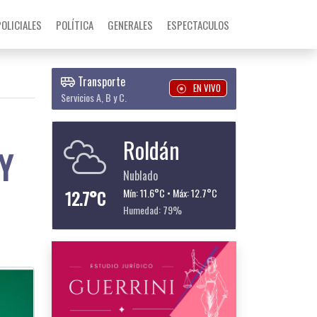
POLICIALES
POLÍTICA
GENERALES
ESPECTACULOS
Transporte
EN VIVO
Servicios A, B y C.
Roldán
Y
Nublado
12.7°C
Mín: 11.6°C • Máx: 12.7°C
Humedad: 79%