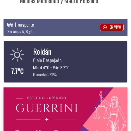
Nicolás Micheloud y Mauro Pedalino.
Transporte
EN VIVO
Servicios A, B y C.
Roldán
Cielo Despejado
Mín: 4.4°C • Máx: 8.2°C
7.7°C
Humedad: 81%