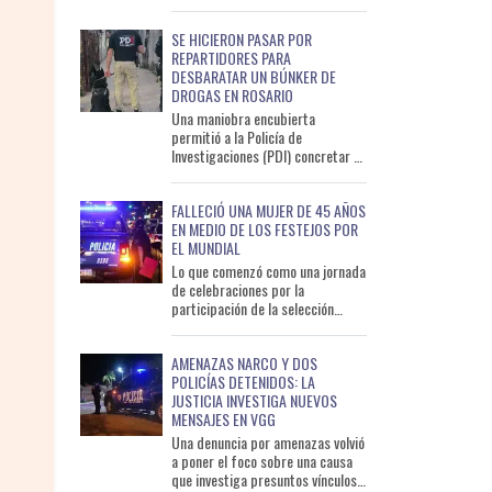
conjunto entre la Policía de Santa
Fe y los centros de mo
SE HICIERON PASAR POR
REPARTIDORES PARA
DESBARATAR UN BÚNKER DE
DROGAS EN ROSARIO
Una maniobra encubierta
permitió a la Policía de
Investigaciones (PDI) concretar un
nuevo operativo contra el
microtráfico en Rosario. Efectivos
FALLECIÓ UNA MUJER DE 45 AÑOS
de
EN MEDIO DE LOS FESTEJOS POR
EL MUNDIAL
Lo que comenzó como una jornada
de celebraciones por la
participación de la selección
argentina en la final del Mundial
2026 terminó en tragedia e
AMENAZAS NARCO Y DOS
POLICÍAS DETENIDOS: LA
JUSTICIA INVESTIGA NUEVOS
MENSAJES EN VGG
Una denuncia por amenazas volvió
a poner el foco sobre una causa
que investiga presuntos vínculos