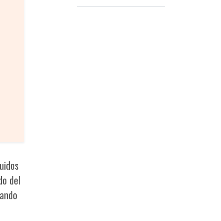
entre una organización narco y
dos policías dete
ruidos
do del
iando