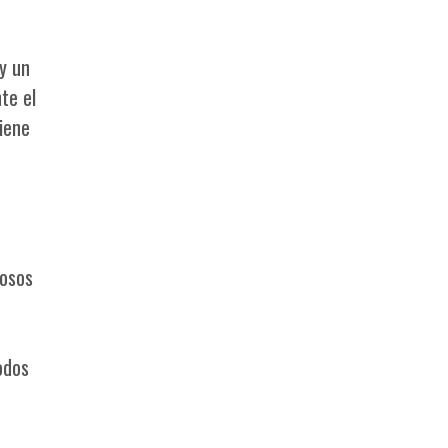
 y un
te el
iene
hosos
odos