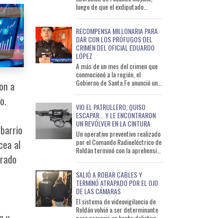
luego de que el exdiputado
prestara declaración indagatoria
ante la Unidad de Flagr
RECOMPENSA MILLONARIA PARA
DAR CON LOS PRÓFUGOS DEL
CRIMEN DEL OFICIAL EDUARDO
LÓPEZ
A más de un mes del crimen que
conmocionó a la región, el
Gobierno de Santa Fe anunció una
on a
recompensa de 10 millones de
o.
pesos para quienes aporten
VIO EL PATRULLERO, QUISO
ESCAPAR... Y LE ENCONTRARON
UN REVÓLVER EN LA CINTURA
 barrio
Un operativo preventivo realizado
por el Comando Radioeléctrico de
cea al
Roldán terminó con la aprehensión
trado
de un hombre de 33 años que
llevaba un arma
SALIÓ A ROBAR CABLES Y
TERMINÓ ATRAPADO POR EL OJO
DE LAS CÁMARAS
El sistema de videovigilancia de
Roldán volvió a ser determinante
n y
para prevenir un hecho delictivo.