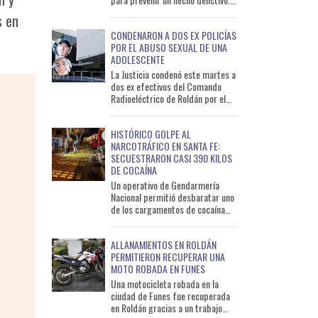
Durante las primeras horas de la
s en
noche del lunes
CONDENARON A DOS EX POLICÍAS
POR EL ABUSO SEXUAL DE UNA
ADOLESCENTE
La Justicia condenó este martes a
dos ex efectivos del Comando
Radioeléctrico de Roldán por el
abuso sexual de una adolescente
de 15 años ocurrido
HISTÓRICO GOLPE AL
NARCOTRÁFICO EN SANTA FE:
SECUESTRARON CASI 390 KILOS
DE COCAÍNA
Un operativo de Gendarmería
Nacional permitió desbaratar uno
de los cargamentos de cocaína
más importantes detectados en
lo que va del año en San
ALLANAMIENTOS EN ROLDÁN
PERMITIERON RECUPERAR UNA
MOTO ROBADA EN FUNES
Una motocicleta robada en la
ciudad de Funes fue recuperada
en Roldán gracias a un trabajo