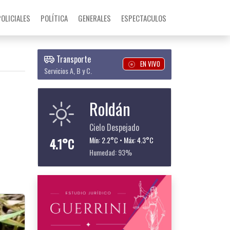
POLICIALES
POLÍTICA
GENERALES
ESPECTACULOS
Transporte
EN VIVO
Servicios A, B y C.
Roldán
Cielo Despejado
4.1°C
Mín: 2.2°C • Máx: 4.3°C
Humedad: 93%