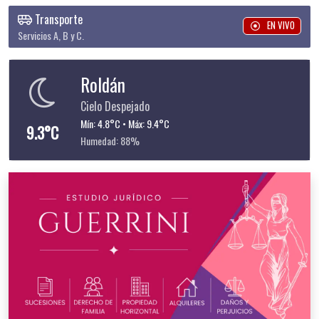
Transporte
EN VIVO
Servicios A, B y C.
Roldán
Cielo Despejado
Mín: 4.8°C • Máx: 9.4°C
9.3°C
Humedad: 88%