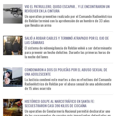
VIO EL PATRULLERO, QUISO ESCAPAR... Y LE ENCONTRARON UN
REVÓLVER EN LA CINTURA
Un operativo preventivo realizado por el Comando Radioeléctrico
de Roldán terminó con la aprehensión de un hombre de 33 años
que llevaba un arma
SALIÓ A ROBAR CABLES Y TERMINÓ ATRAPADO POR EL OJO DE
LAS CÁMARAS
El sistema de videovigilancia de Roldán volvió a ser determinante
para prevenir un hecho delictivo. Durante las primeras horas de
la noche del lunes
CONDENARON A DOS EX POLICÍAS POR EL ABUSO SEXUAL DE
UNA ADOLESCENTE
La Justicia condenó este martes a dos ex efectivos del Comando
Radioeléctrico de Roldán por el abuso sexual de una adolescente
de 15 años ocurrido
HISTÓRICO GOLPE AL NARCOTRÁFICO EN SANTA FE:
SECUESTRARON CASI 390 KILOS DE COCAÍNA
Un operativo de Gendarmería Nacional permitió desbaratar uno
de los cargamentos de cocaína más importantes detectados en