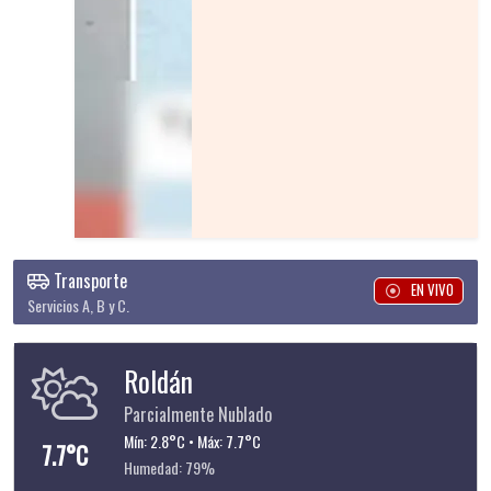
Transporte
EN VIVO
Servicios A, B y C.
Roldán
Parcialmente Nublado
Mín: 2.8°C • Máx: 7.7°C
7.7°C
Humedad: 79%