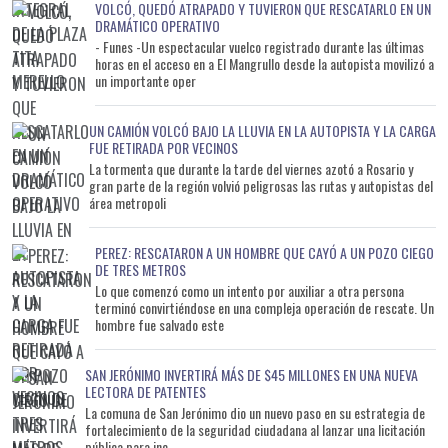
VOLCÓ, QUEDÓ ATRAPADO Y TUVIERON QUE RESCATARLO EN UN
DRAMÁTICO OPERATIVO
- Funes -Un espectacular vuelco registrado durante las últimas
horas en el acceso en a El Mangrullo desde la autopista movilizó a
un importante oper
UN CAMIÓN VOLCÓ BAJO LA LLUVIA EN LA AUTOPISTA Y LA CARGA
FUE RETIRADA POR VECINOS
La tormenta que durante la tarde del viernes azotó a Rosario y
gran parte de la región volvió peligrosas las rutas y autopistas del
área metropoli
PEREZ: RESCATARON A UN HOMBRE QUE CAYÓ A UN POZO CIEGO
DE TRES METROS
Lo que comenzó como un intento por auxiliar a otra persona
terminó convirtiéndose en una compleja operación de rescate. Un
hombre fue salvado este
SAN JERÓNIMO INVERTIRÁ MÁS DE $45 MILLONES EN UNA NUEVA
LECTORA DE PATENTES
La comuna de San Jerónimo dio un nuevo paso en su estrategia de
fortalecimiento de la seguridad ciudadana al lanzar una licitación
pública para inc