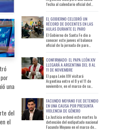
fecha al calendario oficial del
deporte nacional. A partir de este
año, cada 15 de julio se
EL GOBIERNO CELEBRÓ UN
RÉCORD DE DOCENTES EN LAS
AULAS DURANTE EL PARO
El Gobierno de Santa Fe dio a
conocer este jueves el balance
oficial de la jornada de paro
docente realizada el pasado 3 de
agosto y aseguró que la m
CONFIRMADO: EL PAPA LEÓN XIV
LLEGARÁ A ARGENTINA DEL 8 AL
tró
11 DE NOVIEMBRE
El papa León XIV visitará
 por
Argentina entre el 8 y el 11 de
uió una
noviembre, en el marco de su
primera gira pastoral por
América del Sur desde el inicio de
FACUNDO MOYANO FUE DETENIDO
EN UNA CAUSA POR PRESUNTA
VIOLENCIA DE GÉNERO
rte del
La Justicia ordenó este martes la
en el
detención del exdiputado nacional
Facundo Moyano en el marco de
una causa que investiga