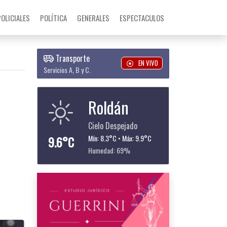
POLICIALES
POLÍTICA
GENERALES
ESPECTACULOS
Transporte
EN VIVO
Servicios A, B y C.
Roldán
Cielo Despejado
9.6°C
Mín: 8.3°C • Máx: 9.9°C
Humedad: 69%