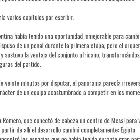
ía varios capítulos por escribir.
entina había tenido una oportunidad inmejorable para cambi
ispuso de un penal durante la primera etapa, pero el arque
y sostuvo la ventaja del conjunto africano, transformándo
uras del partido.
e veinte minutos por disputar, el panorama parecía irrevers
arácter de un equipo acostumbrado a competir en los mom
ian Romero, que conectó de cabeza un centro de Messi para 
 partir de allí el desarrollo cambió completamente: Egipto
ncontró los espacios que no había tenido durante gran par