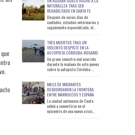
UN AGUARÁ GUAZÚ VOLVIÓ A LA
NATURALEZA TRAS SER
REHABILITADO EN SANTA FE
Después de varios días de
cuidados, estudios veterinarios y
seguimiento especializado, el
aguará guazú que había sido
encontrado en una propiedad
TRES MUERTOS TRAS UN
VIOLENTO DESPISTE EN LA
e que
AUTOPISTA CÓRDOBA-ROSARIO
Un grave siniestro vial ocurrido
entro
durante la mañana de este jueves
sobre la autopista Córdoba-
vo.
Rosario dejó un saldo de tres
personas fallecidas y un
MILES DE MIGRANTES
tacto
DESBORDARON LA FRONTERA
ENTRE MARRUECOS Y ESPAÑA
La ciudad autónoma de Ceuta
volvió a convertirse en el
epicentro de una nueva crisis
migratoria luego de que miles de
personas provenientes de Marru