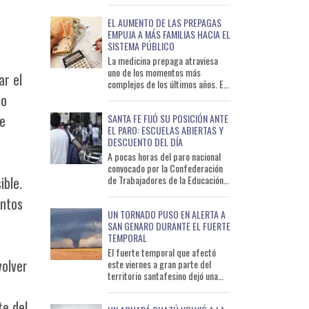
presuntos delitos de lesio
EL AUMENTO DE LAS PREPAGAS
EMPUJA A MÁS FAMILIAS HACIA EL
SISTEMA PÚBLICO
La medicina prepaga atraviesa
uno de los momentos más
ar el
complejos de los últimos años. El
aumento sostenido de las cuotas,
ro
sumado al deterioro del po
se
SANTA FE FIJÓ SU POSICIÓN ANTE
EL PARO: ESCUELAS ABIERTAS Y
DESCUENTO DEL DÍA
A pocas horas del paro nacional
convocado por la Confederación
de Trabajadores de la Educación
ible.
de la República Argentina
entos
(CTERA), el Gobierno de Sa
UN TORNADO PUSO EN ALERTA A
SAN GENARO DURANTE EL FUERTE
TEMPORAL
El fuerte temporal que afectó
volver
este viernes a gran parte del
territorio santafesino dejó una
escena poco habitual y que
rápidamente se viralizó en
te del