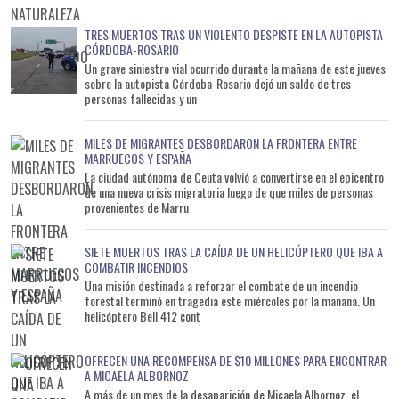
TRES MUERTOS TRAS UN VIOLENTO DESPISTE EN LA AUTOPISTA
CÓRDOBA-ROSARIO
Un grave siniestro vial ocurrido durante la mañana de este jueves
sobre la autopista Córdoba-Rosario dejó un saldo de tres
personas fallecidas y un
MILES DE MIGRANTES DESBORDARON LA FRONTERA ENTRE
MARRUECOS Y ESPAÑA
La ciudad autónoma de Ceuta volvió a convertirse en el epicentro
de una nueva crisis migratoria luego de que miles de personas
provenientes de Marru
SIETE MUERTOS TRAS LA CAÍDA DE UN HELICÓPTERO QUE IBA A
COMBATIR INCENDIOS
Una misión destinada a reforzar el combate de un incendio
forestal terminó en tragedia este miércoles por la mañana. Un
helicóptero Bell 412 cont
OFRECEN UNA RECOMPENSA DE $10 MILLONES PARA ENCONTRAR
A MICAELA ALBORNOZ
A más de un mes de la desaparición de Micaela Albornoz, el