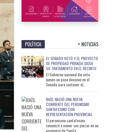
POLÍTICA
+ NOTICIAS
EL SENADO VOTÓ Y EL PROYECTO
DE PROPIEDAD PRIVADA SIGUE
SU TRATAMIENTO EN EL RECINTO
El Gobierno nacional dio este
jueves un paso decisivo en el
Senado para sostener el
tratamiento del proyecto de
Inviolabilidad de la Propiedad
RAÍS: NACIÓ UNA NUEVA
Privada
CORRIENTE DEL PERONISMO
SANTAFESINO CON
REPRESENTACIÓN PROVINCIAL
El peronismo santafesino
comenzó a mover sus piezas en un
escenario de fuerte