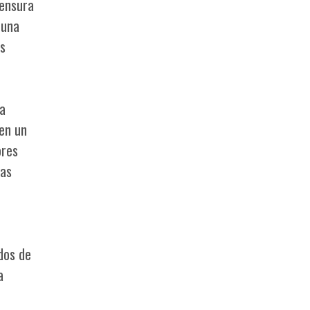
censura
 una
as
la
 en un
ores
ias
dos de
a