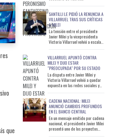
reconfiguración política. En un
contexto marcado por la falta de
SANTILLI LE PIDIÓ LA RENUNCIA A
una
VILLARRUEL TRAS SUS CRÍTICAS
A MILEI
La tensión entre el presidente
Javier Milei y la vicepresidenta
Victoria Villarruel volvió a escalar
y sumó un nuevo protagonista. El
jefe de Gabin
ores
VILLARRUEL APUNTÓ CONTRA
MILEI Y DIJO ESTAR
"PREOCUPADA" POR SU ESTADO
La disputa entre Javier Milei y
Victoria Villarruel volvió a quedar
expuesta en las redes sociales y
sumó un nuevo episodio de alta
sivo
tensión políti
CADENA NACIONAL: MILEI
ANUNCIÓ CAMBIOS PROFUNDOS
EN EL BANCO CENTRAL
En un mensaje emitido por cadena
nacional, el presidente Javier Milei
presentó uno de los proyectos
sis que
económicos más importantes
desde el inicio de s