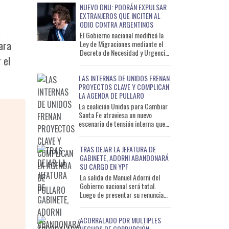
NUEVO DNU: PODRÁN EXPULSAR
EXTRANJEROS QUE INCITEN AL
ODIO CONTRA ARGENTINOS
a
El Gobierno nacional modificó la
ara
Ley de Migraciones mediante el
Decreto de Necesidad y Urgencia
 el
(DNU) 88/2026 e incorporó
nuevas causales que permit
LAS INTERNAS DE UNIDOS FRENAN
PROYECTOS CLAVE Y COMPLICAN
LA AGENDA DE PULLARO
La coalición Unidos para Cambiar
Santa Fe atraviesa un nuevo
escenario de tensión interna que
ya comienza a impactar
directamente en el funcionamien
TRAS DEJAR LA JEFATURA DE
GABINETE, ADORNI ABANDONARÁ
SU CARGO EN YPF
La salida de Manuel Adorni del
Gobierno nacional será total.
Luego de presentar su renuncia
como jefe de Gabinete, el
exfuncionario también dejará
ACORRALADO POR MULTIPLES
HECHOS DE CORRUPCIÓN,