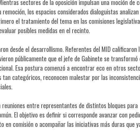
 Mientras sectores de la oposición impulsan una moción de 
 remoción, los espacios considerados dialoguistas analizan
rimero el tratamiento del tema en las comisiones legislativ
valuar posibles medidas en el recinto.
ron desde el desarrollismo. Referentes del MID calificaron 
uvieron públicamente que el jefe de Gabinete se transformó
cional. Esa postura comenzó a encontrar eco en otros sect
s tan categóricos, reconocen malestar por las inconsistenc
iales.
n reuniones entre representantes de distintos bloques para
omún. El objetivo es definir si corresponde avanzar con pedi
ento en comisión o acompañar las iniciativas más duras que y