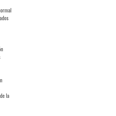
formal
tados
ón
s
un
s
de la