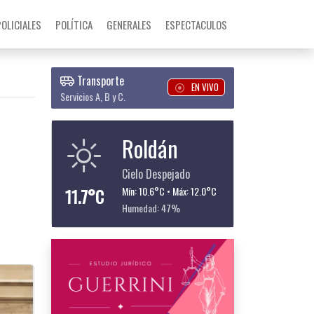
POLICIALES
POLÍTICA
GENERALES
ESPECTACULOS
Transporte
EN VIVO
Servicios A, B y C.
Roldán
Cielo Despejado
11.7°C
Mín: 10.6°C • Máx: 12.0°C
Humedad: 47%