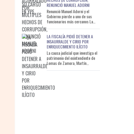
RENUNCIÓ MANUEL ADORNI
Renunció Manuel Adorni y el
Gobierno pierde a uno de sus
funcionarios más cercanos La
crisis política que atravesaba el
Gobierno nacional tuvo est
LA FISCALÍA PIDIÓ DETENER A
INSAURRALDE Y CIRIO POR
ENRIQUECIMIENTO ILÍCITO
La causa judicial que investiga el
patrimonio del exintendente de
Lomas de Zamora, Martín
Insaurralde, dio un giro de alto
impacto. El fiscal federal