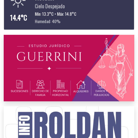
Cielo Despejado
Mín: 13.3°C • Máx: 14.8°C
14.4°C
Humedad: 40%