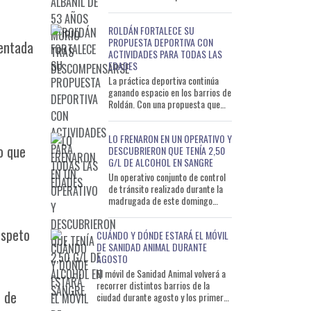
mientras trabajaba en una
vivienda del barrio Tierra de S
ROLDÁN FORTALECE SU
PROPUESTA DEPORTIVA CON
ientada
ACTIVIDADES PARA TODAS LAS
EDADES
La práctica deportiva continúa
ganando espacio en los barrios de
Roldán. Con una propuesta que
busca descentralizar las
actividades y acercarlas a
LO FRENARON EN UN OPERATIVO Y
o que
DESCUBRIERON QUE TENÍA 2,50
G/L DE ALCOHOL EN SANGRE
Un operativo conjunto de control
de tránsito realizado durante la
madrugada de este domingo
permitió detectar a un conductor
que circulaba con un ni
espeto
CUÁNDO Y DÓNDE ESTARÁ EL MÓVIL
DE SANIDAD ANIMAL DURANTE
AGOSTO
El móvil de Sanidad Animal volverá a
recorrer distintos barrios de la
o de
ciudad durante agosto y los primeros
días de septiembre con el objetivo de