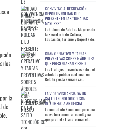
ac
CONVIVENCIA, RECREACIÓN,
busca
DEPORTE: ROLDAN DIJO
PRESENTE EN LAS "JUGADAS
MAYORES"
La Colonia de Adultos Mayores de
la Secretaría de Cultura,
Educación, Turismo y Deporte de
la Municipalidad de Roldán
participó de una nueva edici
GRAN OPERATIVO Y TAREAS
epción
PREVENTIVAS SOBRE 5 ÁRBOLES
arlos
QUE PRESENTABAN RIESGO
Los trabajos preventivos sobre el
arbolado público continúan en
Roldán y esta semana se
desarrolló un operativo de alta
complejidad en el barrio L
LA VIDEOVIGILANCIA DA UN
por la
SALTO TECNOLÓGICO CON
INTELIGENCIA ARTIFICIAL
d de
La ciudad ide Funes ncorporó una
ble.
nueva herramienta tecnológica
que promete transformar el
funcionamiento del Centro de
Monitoreo. Se trata de \"Puls