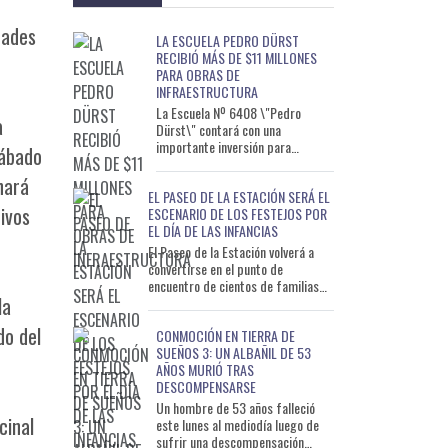
dades
LA ESCUELA PEDRO DÜRST
RECIBIÓ MÁS DE $11 MILLONES
PARA OBRAS DE
INFRAESTRUCTURA
La Escuela Nº 6408 \"Pedro
a
Dürst\" contará con una
importante inversión para
sábado
ejecutar obras de infraestructura
que permitirán mejorar distintos
nará
EL PASEO DE LA ESTACIÓN SERÁ EL
s
ivos
ESCENARIO DE LOS FESTEJOS POR
EL DÍA DE LAS INFANCIAS
El Paseo de la Estación volverá a
convertirse en el punto de
encuentro de cientos de familias
la
con motivo del Día de las Infancias.
La celebración
do del
CONMOCIÓN EN TIERRA DE
SUEÑOS 3: UN ALBAÑIL DE 53
AÑOS MURIÓ TRAS
DESCOMPENSARSE
Un hombre de 53 años falleció
cinal
este lunes al mediodía luego de
sufrir una descompensación