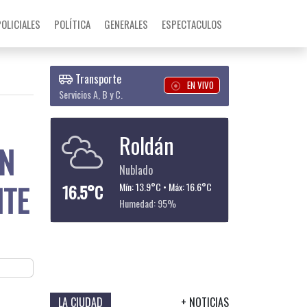
POLICIALES
POLÍTICA
GENERALES
ESPECTACULOS
Transporte
EN VIVO
Servicios A, B y C.
Roldán
EN
Nublado
NTE
16.5°C
Mín: 13.9°C • Máx: 16.6°C
Humedad: 95%
LA CIUDAD
+ NOTICIAS