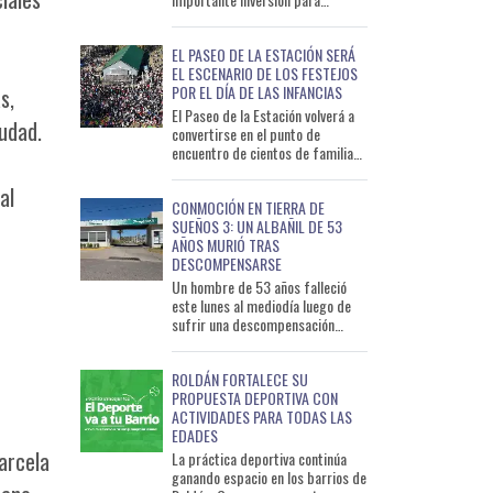
ejecutar obras de infraestructura
que permitirán mejorar distintos
EL PASEO DE LA ESTACIÓN SERÁ
s
EL ESCENARIO DE LOS FESTEJOS
POR EL DÍA DE LAS INFANCIAS
s,
El Paseo de la Estación volverá a
udad.
convertirse en el punto de
encuentro de cientos de familias
con motivo del Día de las
Infancias. La celebración
al
CONMOCIÓN EN TIERRA DE
SUEÑOS 3: UN ALBAÑIL DE 53
AÑOS MURIÓ TRAS
DESCOMPENSARSE
Un hombre de 53 años falleció
este lunes al mediodía luego de
sufrir una descompensación
mientras trabajaba en una
vivienda del barrio Tierra de S
ROLDÁN FORTALECE SU
PROPUESTA DEPORTIVA CON
ACTIVIDADES PARA TODAS LAS
EDADES
arcela
La práctica deportiva continúa
ganando espacio en los barrios de