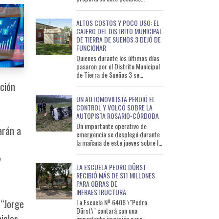
escenarios de lluvias intensas y
situaciones de emergencia as
ALTOS COSTOS Y POCO USO: EL
CAJERO DEL DISTRITO MUNICIPAL
DE TIERRA DE SUEÑOS 3 DEJÓ DE
FUNCIONAR
Quienes durante los últimos días
pasaron por el Distrito Municipal
de Tierra de Sueños 3 se
encontraron con una sorpresa: el
ación
cajero automático del
UN AUTOMOVILISTA PERDIÓ EL
CONTROL Y VOLCÓ SOBRE LA
AUTOPISTA ROSARIO-CÓRDOBA
Un importante operativo de
arán a
emergencia se desplegó durante
la mañana de este jueves sobre la
Autopista Rosario-Córdoba, luego
y
de que un automóvil d
LA ESCUELA PEDRO DÜRST
RECIBIÓ MÁS DE $11 MILLONES
PARA OBRAS DE
INFRAESTRUCTURA
 “Jorge
La Escuela Nº 6408 \"Pedro
Dürst\" contará con una
iales
importante inversión para