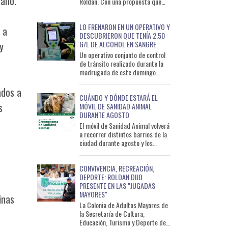
mano.
Roldán. Con una propuesta que
busca descentralizar las
actividades y acercarlas a
LO FRENARON EN UN OPERATIVO Y
 a
DESCUBRIERON QUE TENÍA 2,50
G/L DE ALCOHOL EN SANGRE
y
Un operativo conjunto de control
de tránsito realizado durante la
madrugada de este domingo
permitió detectar a un conductor
que circulaba con un ni
ados a
CUÁNDO Y DÓNDE ESTARÁ EL
s
MÓVIL DE SANIDAD ANIMAL
DURANTE AGOSTO
El móvil de Sanidad Animal volverá
a recorrer distintos barrios de la
ciudad durante agosto y los
primeros días de septiembre con
el objetivo de ac
CONVIVENCIA, RECREACIÓN,
DEPORTE: ROLDAN DIJO
PRESENTE EN LAS "JUGADAS
MAYORES"
inas
La Colonia de Adultos Mayores de
la Secretaría de Cultura,
Educación, Turismo y Deporte de