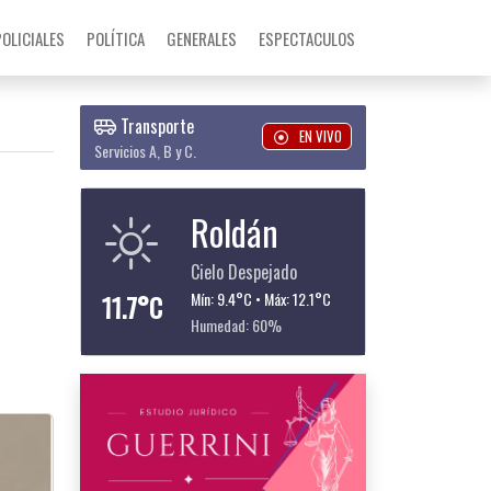
POLICIALES
POLÍTICA
GENERALES
ESPECTACULOS
Transporte
EN VIVO
Servicios A, B y C.
Roldán
Cielo Despejado
11.7°C
Mín: 9.4°C • Máx: 12.1°C
Humedad: 60%