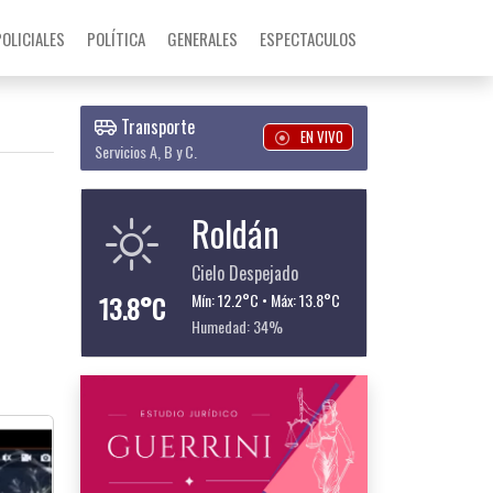
POLICIALES
POLÍTICA
GENERALES
ESPECTACULOS
Transporte
EN VIVO
Servicios A, B y C.
Roldán
Cielo Despejado
13.8°C
Mín: 12.2°C • Máx: 13.8°C
Humedad: 34%