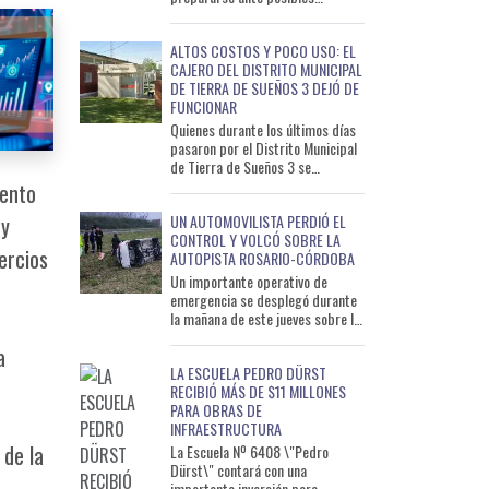
escenarios de lluvias intensas y
situaciones de emergencia as
ALTOS COSTOS Y POCO USO: EL
CAJERO DEL DISTRITO MUNICIPAL
DE TIERRA DE SUEÑOS 3 DEJÓ DE
FUNCIONAR
Quienes durante los últimos días
pasaron por el Distrito Municipal
de Tierra de Sueños 3 se
encontraron con una sorpresa: el
iento
cajero automático del
UN AUTOMOVILISTA PERDIÓ EL
 y
CONTROL Y VOLCÓ SOBRE LA
ercios
AUTOPISTA ROSARIO-CÓRDOBA
Un importante operativo de
emergencia se desplegó durante
la mañana de este jueves sobre la
Autopista Rosario-Córdoba, luego
a
de que un automóvil d
LA ESCUELA PEDRO DÜRST
RECIBIÓ MÁS DE $11 MILLONES
PARA OBRAS DE
INFRAESTRUCTURA
 de la
La Escuela Nº 6408 \"Pedro
Dürst\" contará con una
importante inversión para