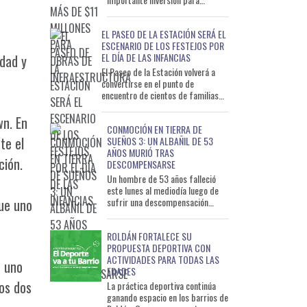
ejecutar obras de infraestructura
que permitirán mejorar distintos
EL PASEO DE LA ESTACIÓN SERÁ EL
s
ESCENARIO DE LOS FESTEJOS POR
EL DÍA DE LAS INFANCIAS
idad y
El Paseo de la Estación volverá a
convertirse en el punto de
encuentro de cientos de familias
con motivo del Día de las Infancias.
La celebración
wn. En
CONMOCIÓN EN TIERRA DE
te el
SUEÑOS 3: UN ALBAÑIL DE 53
AÑOS MURIÓ TRAS
ción.
DESCOMPENSARSE
Un hombre de 53 años falleció
este lunes al mediodía luego de
sufrir una descompensación
que uno
mientras trabajaba en una
vivienda del barrio Tierra de S
ROLDÁN FORTALECE SU
PROPUESTA DEPORTIVA CON
ACTIVIDADES PARA TODAS LAS
e uno
EDADES
ros dos
La práctica deportiva continúa
ganando espacio en los barrios de