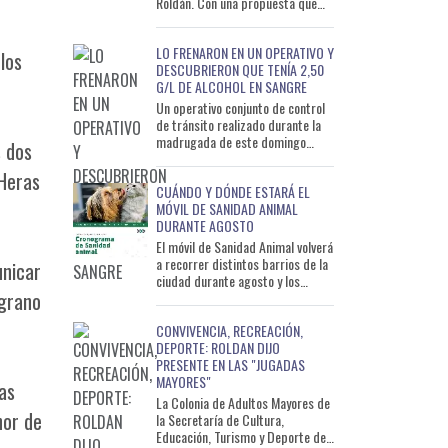
Roldán. Con una propuesta que
busca descentralizar las
actividades y acercarlas a
LO FRENARON EN UN OPERATIVO Y
los
DESCUBRIERON QUE TENÍA 2,50
G/L DE ALCOHOL EN SANGRE
Un operativo conjunto de control
de tránsito realizado durante la
madrugada de este domingo
s dos
permitió detectar a un conductor
que circulaba con un ni
 Heras
CUÁNDO Y DÓNDE ESTARÁ EL
MÓVIL DE SANIDAD ANIMAL
DURANTE AGOSTO
El móvil de Sanidad Animal volverá
a recorrer distintos barrios de la
unicar
ciudad durante agosto y los
lgrano
primeros días de septiembre con
el objetivo de ac
CONVIVENCIA, RECREACIÓN,
DEPORTE: ROLDAN DIJO
PRESENTE EN LAS "JUGADAS
MAYORES"
as
La Colonia de Adultos Mayores de
nor de
la Secretaría de Cultura,
Educación, Turismo y Deporte de