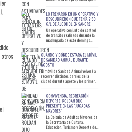
ier
busca descentralizar las
actividades y acercarlas a
l.
LO FRENARON EN UN OPERATIVO Y
DESCUBRIERON QUE TENÍA 2,50
G/L DE ALCOHOL EN SANGRE
Un operativo conjunto de control
de tránsito realizado durante la
madrugada de este domingo
permitió detectar a un conductor
dido
que circulaba con un ni
CUÁNDO Y DÓNDE ESTARÁ EL MÓVIL
y otros
DE SANIDAD ANIMAL DURANTE
AGOSTO
El móvil de Sanidad Animal volverá a
recorrer distintos barrios de la
ciudad durante agosto y los primeros
días de septiembre con el objetivo de
ac
CONVIVENCIA, RECREACIÓN,
DEPORTE: ROLDAN DIJO
PRESENTE EN LAS "JUGADAS
el
MAYORES"
La Colonia de Adultos Mayores de
la Secretaría de Cultura,
Educación, Turismo y Deporte de
la Municipalidad de Roldán