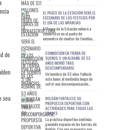
s
ejecutar obras de infraestructura
que permitirán mejorar distintos
encia
EL PASEO DE LA ESTACIÓN SERÁ EL
s
ESCENARIO DE LOS FESTEJOS POR
EL DÍA DE LAS INFANCIAS
El Paseo de la Estación volverá a
convertirse en el punto de
encuentro de cientos de familias
con motivo del Día de las Infancias.
La celebración
CONMOCIÓN EN TIERRA DE
ad de
SUEÑOS 3: UN ALBAÑIL DE 53
s
AÑOS MURIÓ TRAS
DESCOMPENSARSE
alden
Un hombre de 53 años falleció
este lunes al mediodía luego de
sufrir una descompensación
mientras trabajaba en una
vivienda del barrio Tierra de S
e sea
ROLDÁN FORTALECE SU
PROPUESTA DEPORTIVA CON
ACTIVIDADES PARA TODAS LAS
EDADES
La práctica deportiva continúa
ganando espacio en los barrios de
Roldán. Con una propuesta que