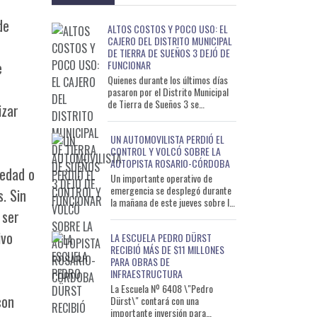
de
ALTOS COSTOS Y POCO USO: EL
CAJERO DEL DISTRITO MUNICIPAL
DE TIERRA DE SUEÑOS 3 DEJÓ DE
FUNCIONAR
e
Quienes durante los últimos días
pasaron por el Distrito Municipal
de Tierra de Sueños 3 se
izar
encontraron con una sorpresa: el
cajero automático del
UN AUTOMOVILISTA PERDIÓ EL
CONTROL Y VOLCÓ SOBRE LA
AUTOPISTA ROSARIO-CÓRDOBA
üedad o
Un importante operativo de
emergencia se desplegó durante
s. Sin
la mañana de este jueves sobre la
 ser
Autopista Rosario-Córdoba, luego
de que un automóvil d
ivo
LA ESCUELA PEDRO DÜRST
RECIBIÓ MÁS DE $11 MILLONES
PARA OBRAS DE
INFRAESTRUCTURA
La Escuela Nº 6408 \"Pedro
con
Dürst\" contará con una
importante inversión para