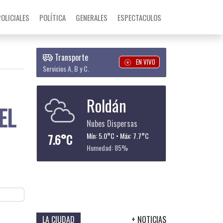
POLICIALES
POLÍTICA
GENERALES
ESPECTACULOS
Transporte
EN VIVO
Servicios A, B y C.
Roldán
EL
Nubes Dispersas
7.6°C
Mín: 5.0°C • Máx: 7.7°C
Humedad: 85%
LA CIUDAD
+ NOTICIAS