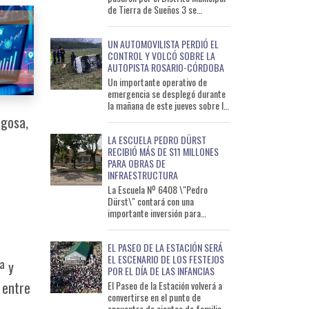
de Tierra de Sueños 3 se
encontraron con una sorpresa: el
cajero automático del
UN AUTOMOVILISTA PERDIÓ EL
CONTROL Y VOLCÓ SOBRE LA
AUTOPISTA ROSARIO-CÓRDOBA
Un importante operativo de
emergencia se desplegó durante
la mañana de este jueves sobre la
Autopista Rosario-Córdoba, luego
sgosa,
de que un automóvil d
LA ESCUELA PEDRO DÜRST
RECIBIÓ MÁS DE $11 MILLONES
PARA OBRAS DE
INFRAESTRUCTURA
La Escuela Nº 6408 \"Pedro
Dürst\" contará con una
importante inversión para
ejecutar obras de infraestructura
que permitirán mejorar distintos
EL PASEO DE LA ESTACIÓN SERÁ
s
EL ESCENARIO DE LOS FESTEJOS
ª y
POR EL DÍA DE LAS INFANCIAS
 entre
El Paseo de la Estación volverá a
convertirse en el punto de
encuentro de cientos de familias