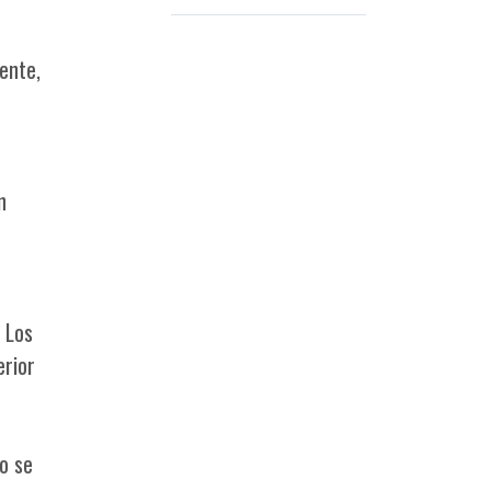
desarrolló un operativo de alta
complejidad en el barrio L
ente,
n
 Los
erior
o se