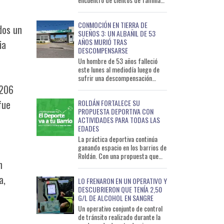
con motivo del Día de las
Infancias. La celebración
CONMOCIÓN EN TIERRA DE
dos un
SUEÑOS 3: UN ALBAÑIL DE 53
AÑOS MURIÓ TRAS
ia
DESCOMPENSARSE
Un hombre de 53 años falleció
este lunes al mediodía luego de
sufrir una descompensación
mientras trabajaba en una
 206
vivienda del barrio Tierra de S
fue
ROLDÁN FORTALECE SU
PROPUESTA DEPORTIVA CON
ACTIVIDADES PARA TODAS LAS
EDADES
La práctica deportiva continúa
ganando espacio en los barrios de
Roldán. Con una propuesta que
n
busca descentralizar las
actividades y acercarlas a
a,
LO FRENARON EN UN OPERATIVO Y
DESCUBRIERON QUE TENÍA 2,50
G/L DE ALCOHOL EN SANGRE
Un operativo conjunto de control
de tránsito realizado durante la