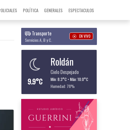
POLICIALES
POLÍTICA
GENERALES
ESPECTACULOS
Transporte
EN VIVO
Servicios A, B y C.
Roldán
Cielo Despejado
9.9°C
Mín: 8.3°C • Máx: 10.0°C
Humedad: 78%