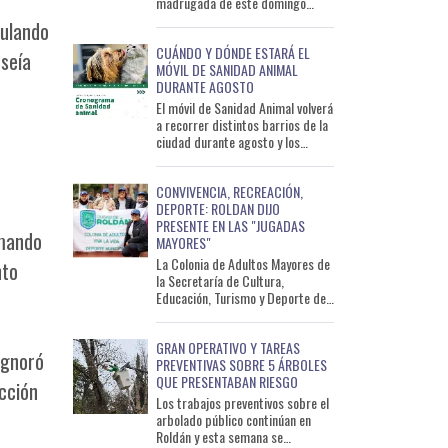
madrugada de este domingo
permitió detectar a un conductor
culando
que circulaba con un ni
CUÁNDO Y DÓNDE ESTARÁ EL
oseía
MÓVIL DE SANIDAD ANIMAL
DURANTE AGOSTO
El móvil de Sanidad Animal volverá
a recorrer distintos barrios de la
ciudad durante agosto y los
primeros días de septiembre con
el objetivo de ac
CONVIVENCIA, RECREACIÓN,
DEPORTE: ROLDAN DIJO
PRESENTE EN LAS "JUGADAS
omando
MAYORES"
La Colonia de Adultos Mayores de
nto
la Secretaría de Cultura,
Educación, Turismo y Deporte de
la Municipalidad de Roldán
participó de una nueva edici
GRAN OPERATIVO Y TAREAS
ignoró
PREVENTIVAS SOBRE 5 ÁRBOLES
QUE PRESENTABAN RIESGO
ección
Los trabajos preventivos sobre el
arbolado público continúan en
Roldán y esta semana se