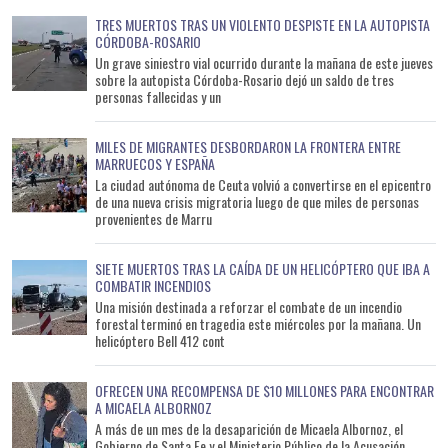
TRES MUERTOS TRAS UN VIOLENTO DESPISTE EN LA AUTOPISTA
CÓRDOBA-ROSARIO
Un grave siniestro vial ocurrido durante la mañana de este jueves
sobre la autopista Córdoba-Rosario dejó un saldo de tres
personas fallecidas y un
MILES DE MIGRANTES DESBORDARON LA FRONTERA ENTRE
MARRUECOS Y ESPAÑA
La ciudad autónoma de Ceuta volvió a convertirse en el epicentro
de una nueva crisis migratoria luego de que miles de personas
provenientes de Marru
SIETE MUERTOS TRAS LA CAÍDA DE UN HELICÓPTERO QUE IBA A
COMBATIR INCENDIOS
Una misión destinada a reforzar el combate de un incendio
forestal terminó en tragedia este miércoles por la mañana. Un
helicóptero Bell 412 cont
OFRECEN UNA RECOMPENSA DE $10 MILLONES PARA ENCONTRAR
A MICAELA ALBORNOZ
A más de un mes de la desaparición de Micaela Albornoz, el
Gobierno de Santa Fe y el Ministerio Público de la Acusación