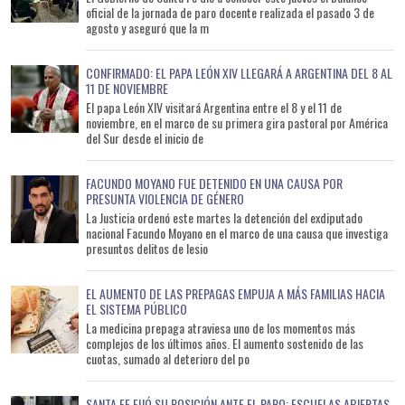
oficial de la jornada de paro docente realizada el pasado 3 de
agosto y aseguró que la m
CONFIRMADO: EL PAPA LEÓN XIV LLEGARÁ A ARGENTINA DEL 8 AL
11 DE NOVIEMBRE
El papa León XIV visitará Argentina entre el 8 y el 11 de
noviembre, en el marco de su primera gira pastoral por América
del Sur desde el inicio de
FACUNDO MOYANO FUE DETENIDO EN UNA CAUSA POR
PRESUNTA VIOLENCIA DE GÉNERO
La Justicia ordenó este martes la detención del exdiputado
nacional Facundo Moyano en el marco de una causa que investiga
presuntos delitos de lesio
EL AUMENTO DE LAS PREPAGAS EMPUJA A MÁS FAMILIAS HACIA
EL SISTEMA PÚBLICO
La medicina prepaga atraviesa uno de los momentos más
complejos de los últimos años. El aumento sostenido de las
cuotas, sumado al deterioro del po
SANTA FE FIJÓ SU POSICIÓN ANTE EL PARO: ESCUELAS ABIERTAS