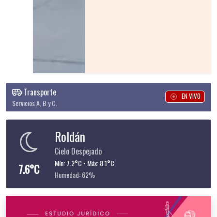
Transporte
EN VIVO
Servicios A, B y C.
Roldán
Cielo Despejado
Mín: 7.2°C • Máx: 8.1°C
7.6°C
Humedad: 62%