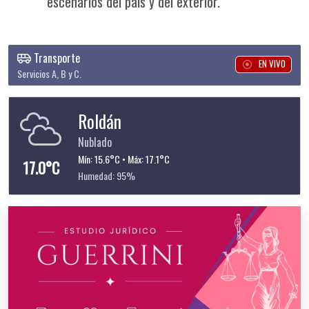
escenarios del país y del exterior.
Transporte
EN VIVO
Servicios A, B y C.
Roldán
Nublado
Mín: 15.6°C • Máx: 17.1°C
17.0°C
Humedad: 95%