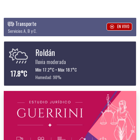
Transporte
EN VIVO
Servicios A, B y C.
Roldán
lluvia moderada
Mín: 17.2°C • Máx: 18.1°C
17.8°C
Humedad: 98%