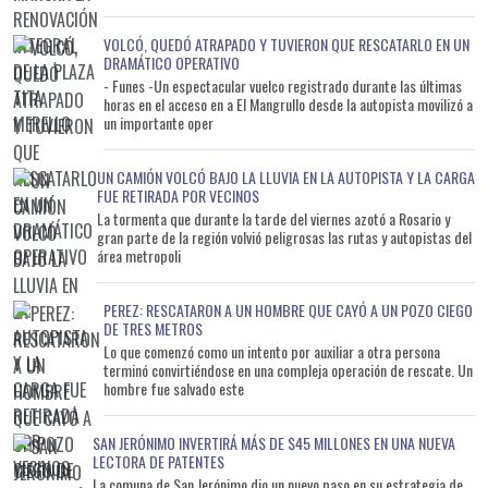
VOLCÓ, QUEDÓ ATRAPADO Y TUVIERON QUE RESCATARLO EN UN
DRAMÁTICO OPERATIVO
- Funes -Un espectacular vuelco registrado durante las últimas
horas en el acceso en a El Mangrullo desde la autopista movilizó a
un importante oper
UN CAMIÓN VOLCÓ BAJO LA LLUVIA EN LA AUTOPISTA Y LA CARGA
FUE RETIRADA POR VECINOS
La tormenta que durante la tarde del viernes azotó a Rosario y
gran parte de la región volvió peligrosas las rutas y autopistas del
área metropoli
PEREZ: RESCATARON A UN HOMBRE QUE CAYÓ A UN POZO CIEGO
DE TRES METROS
Lo que comenzó como un intento por auxiliar a otra persona
terminó convirtiéndose en una compleja operación de rescate. Un
hombre fue salvado este
SAN JERÓNIMO INVERTIRÁ MÁS DE $45 MILLONES EN UNA NUEVA
LECTORA DE PATENTES
La comuna de San Jerónimo dio un nuevo paso en su estrategia de