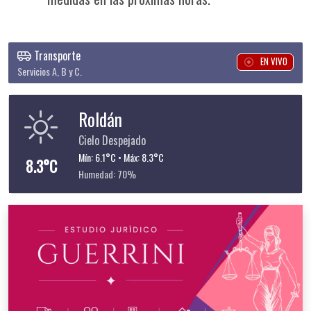
Transporte
EN VIVO
Servicios A, B y C.
Roldán
Cielo Despejado
Mín: 6.1°C • Máx: 8.3°C
8.3°C
Humedad: 70%