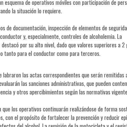
 un esquema de operativos móviles con participación de per
ando la situación lo requiere.
eos de documentación, inspección de elementos de segurida
a conductor y, especialmente, controles de alcoholemia. La
 destacó por su alto nivel, dado que valores superiores a 2 
do tanto para el conductor como para terceros.
e labraron las actas correspondientes que serán remitidas 
se evaluarán las sanciones administrativas, que pueden conte
encia y otros apercibimientos según las normativas vigente
n que los operativos continuarán realizándose de forma sos
, con el propósito de fortalecer la prevención y reducir ep
efectos del alcohol. La remisión de la motocicleta y el regis