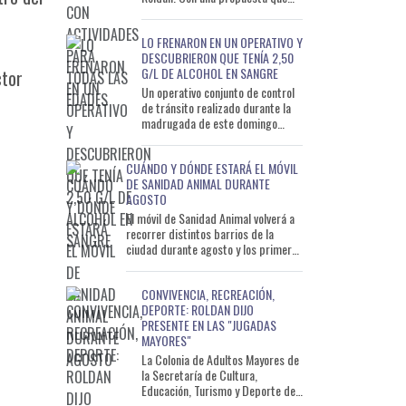
busca descentralizar las
actividades y acercarlas a
LO FRENARON EN UN OPERATIVO Y
DESCUBRIERON QUE TENÍA 2,50
G/L DE ALCOHOL EN SANGRE
ctor
Un operativo conjunto de control
de tránsito realizado durante la
madrugada de este domingo
permitió detectar a un conductor
que circulaba con un ni
CUÁNDO Y DÓNDE ESTARÁ EL MÓVIL
DE SANIDAD ANIMAL DURANTE
AGOSTO
El móvil de Sanidad Animal volverá a
recorrer distintos barrios de la
ciudad durante agosto y los primeros
días de septiembre con el objetivo de
ac
CONVIVENCIA, RECREACIÓN,
DEPORTE: ROLDAN DIJO
PRESENTE EN LAS "JUGADAS
MAYORES"
La Colonia de Adultos Mayores de
la Secretaría de Cultura,
Educación, Turismo y Deporte de
la Municipalidad de Roldán