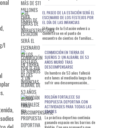
sonal
ejecutar obras de infraestructura
que permitirán mejorar distintos
EL PASEO DE LA ESTACIÓN SERÁ EL
s
ESCENARIO DE LOS FESTEJOS POR
EL DÍA DE LAS INFANCIAS
d,
El Paseo de la Estación volverá a
convertirse en el punto de
encuentro de cientos de familias
con motivo del Día de las Infancias.
g/l
La celebración
CONMOCIÓN EN TIERRA DE
SUEÑOS 3: UN ALBAÑIL DE 53
AÑOS MURIÓ TRAS
DESCOMPENSARSE
Un hombre de 53 años falleció
al
este lunes al mediodía luego de
sufrir una descompensación
mplar
mientras trabajaba en una
s.
vivienda del barrio Tierra de S
ROLDÁN FORTALECE SU
PROPUESTA DEPORTIVA CON
ACTIVIDADES PARA TODAS LAS
tenida,
EDADES
isodios
La práctica deportiva continúa
ganando espacio en los barrios de
tro del
Roldán. Con una propuesta que