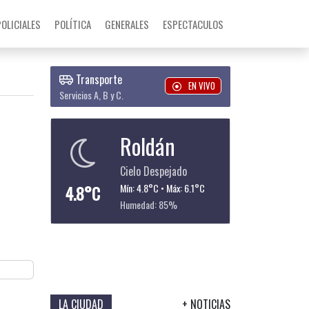
POLICIALES
POLÍTICA
GENERALES
ESPECTACULOS
Transporte
EN VIVO
Servicios A, B y C.
Roldán
Cielo Despejado
4.8°C
Mín: 4.8°C • Máx: 6.1°C
Humedad: 85%
LA CIUDAD
+ NOTICIAS