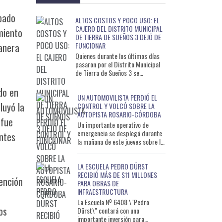
bado
ALTOS COSTOS Y POCO USO: EL
CAJERO DEL DISTRITO MUNICIPAL
miento
DE TIERRA DE SUEÑOS 3 DEJÓ DE
FUNCIONAR
manera
Quienes durante los últimos días
pasaron por el Distrito Municipal
de Tierra de Sueños 3 se
encontraron con una sorpresa: el
cajero automático del
ido en
UN AUTOMOVILISTA PERDIÓ EL
luyó la
CONTROL Y VOLCÓ SOBRE LA
AUTOPISTA ROSARIO-CÓRDOBA
 fue
Un importante operativo de
emergencia se desplegó durante
ntes
la mañana de este jueves sobre la
Autopista Rosario-Córdoba, luego
de que un automóvil d
LA ESCUELA PEDRO DÜRST
RECIBIÓ MÁS DE $11 MILLONES
ención
PARA OBRAS DE
INFRAESTRUCTURA
La Escuela Nº 6408 \"Pedro
os
Dürst\" contará con una
importante inversión para