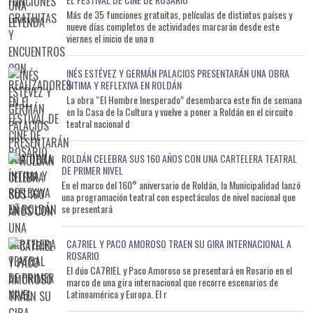
Más de 35 funciones gratuitas, películas de distintos países y
nueve días completos de actividades marcarán desde este
viernes el inicio de una n
INÉS ESTÉVEZ Y GERMÁN PALACIOS PRESENTARÁN UNA OBRA
ÍNTIMA Y REFLEXIVA EN ROLDÁN
La obra “El Hombre Inesperado” desembarca este fin de semana
en la Casa de la Cultura y vuelve a poner a Roldán en el circuito
teatral nacional d
ROLDÁN CELEBRA SUS 160 AÑOS CON UNA CARTELERA TEATRAL
DE PRIMER NIVEL
En el marco del 160° aniversario de Roldán, la Municipalidad lanzó
una programación teatral con espectáculos de nivel nacional que
se presentará
CA7RIEL Y PACO AMOROSO TRAEN SU GIRA INTERNACIONAL A
ROSARIO
El dúo CA7RIEL y Paco Amoroso se presentará en Rosario en el
marco de una gira internacional que recorre escenarios de
Latinoamérica y Europa. El r