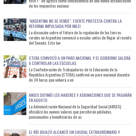
este 1° de agosto como consecuencia de una nueva actualización
de los impuestos naciona
"ARGENTINA NO SE VENDE": FUERTE PROTESTA CONTRA LA
REFORMA IMPULSADA POR MILEI
La discusión sobre el futuro de la regulación de las tierras
rurales en Argentina comenzó a escalar antes de llegar al recinto
del Senado. Este lun
CTERA CONVOCÓ A UN PARO NACIONAL Y EL GOBIERNO SALDRÁ
A CONTROLAR LAS ESCUELAS
La Confederación de Trabajadores de la Educación de la
República Argentina (CTERA) confirmó un paro nacional docente
de 24 horas que volverá a en
ANSES DEFINIÓ LOS HABERES Y ASIGNACIONES QUE SE PAGARÁN
EN AGOSTO
La Administración Nacional de la Seguridad Social (ANSES)
oficializó los nuevos valores que percibirán jubilados,
pensionados y beneficiarios de as
EL RÍO IGUAZÚ ALCANZÓ UN CAUDAL EXTRAORDINARIO Y