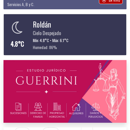
EN VIVO
Servicios A, B y C.
Roldán
Cielo Despejado
Mín: 4.8°C • Máx: 6.1°C
4.8°C
Humedad: 86%