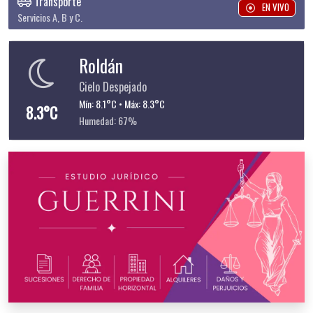
Transporte
EN VIVO
Servicios A, B y C.
Roldán
Cielo Despejado
Mín: 8.1°C • Máx: 8.3°C
8.3°C
Humedad: 67%